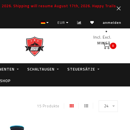
2026. Shipping will resume August 17th, 2026. Happy Trails
EUR
anmelden
Incl.
Excl.
MWST.
0
NENTEN
SCHALTAUGEN
STEUERSÄTZE
 SHOP
15 Produkte
24