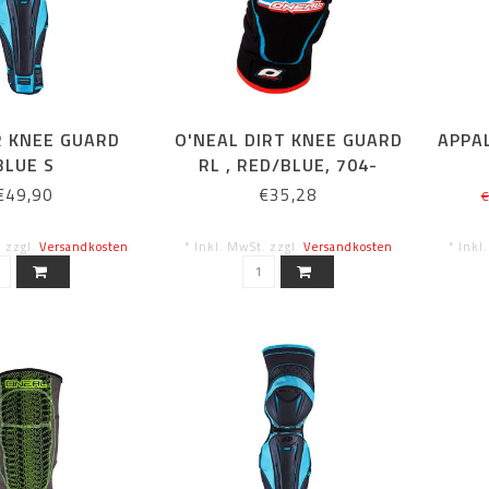
R KNEE GUARD
O'NEAL DIRT KNEE GUARD
APPA
BLUE S
RL , RED/BLUE, 704-
LARGE-RED-BLUE
€49,90
€35,28
€
. zzgl.
Versandkosten
* Inkl. MwSt. zzgl.
Versandkosten
* Inkl