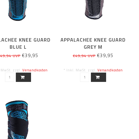
LACHEE KNEE GUARD
APPALACHEE KNEE GUARD
BLUE L
GREY M
€39,95
€39,95
49,94 UVP
€49,94 UVP
. MwSt. zzgl.
Versandkosten
* Inkl. MwSt. zzgl.
Versandkosten