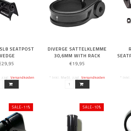
SL8 SEATPOST
DIVERGE SATTELKLEMME
WEDGE
30,6MM WITH RACK
SEAT
MOUNT
&
€29,95
€19,95
. zzgl.
Versandkosten
* Inkl. MwSt. zzgl.
Versandkosten
* Inkl
SALE-11%
SALE-10%