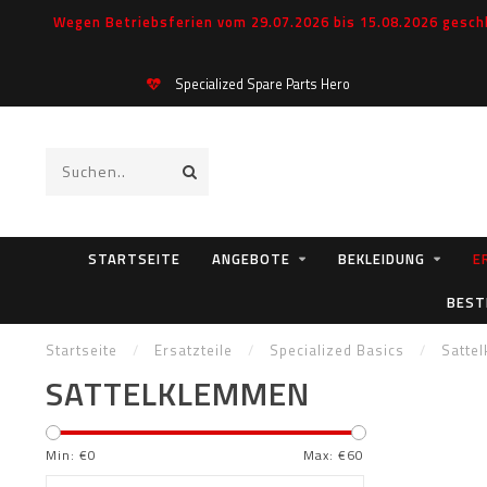
Wegen Betriebsferien vom 29.07.2026 bis 15.08.2026 geschl
Specialized Spare Parts Hero
STARTSEITE
ANGEBOTE
BEKLEIDUNG
E
BEST
Startseite
/
Ersatzteile
/
Specialized Basics
/
Satte
SATTELKLEMMEN
Min: €
0
Max: €
60