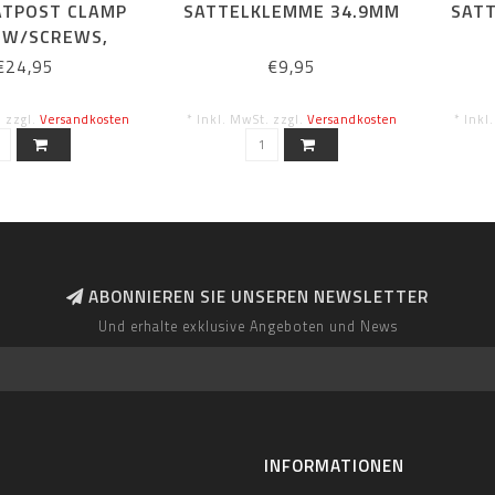
ATPOST CLAMP
SATTELKLEMME 34.9MM
SAT
 W/SCREWS,
ASHERS
€24,95
€9,95
. zzgl.
Versandkosten
* Inkl. MwSt. zzgl.
Versandkosten
* Inkl
ABONNIEREN SIE UNSEREN NEWSLETTER
Und erhalte exklusive Angeboten und News
INFORMATIONEN