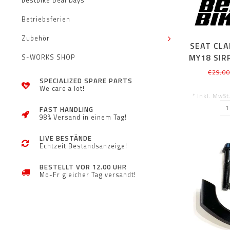
bestbike Deal Days
Betriebsferien
Zubehör
SEAT CL
MY18 SIR
S-WORKS SHOP
BLK W
€29,0
SPECIALIZED SPARE PARTS
We care a lot!
* Inkl. MwSt
FAST HANDLING
98% Versand in einem Tag!
LIVE BESTÄNDE
Echtzeit Bestandsanzeige!
BESTELLT VOR 12.00 UHR
Mo-Fr gleicher Tag versandt!