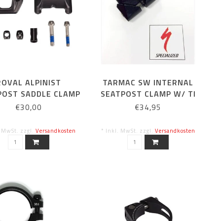
ROVAL ALPINIST
TARMAC SW INTERNAL
POST SADDLE CLAMP
SEATPOST CLAMP W/ TI
 HARDWARE KIT
BOLT
€30,00
€34,95
. MwSt. zzgl.
Versandkosten
* Inkl. MwSt. zzgl.
Versandkosten