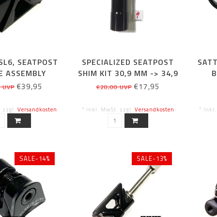
SL6, SEATPOST
SPECIALIZED SEATPOST
SAT
E ASSEMBLY
SHIM KIT 30,9 MM -> 34,9
B
MM
€39,95
€17,95
5 UVP
€20,00 UVP
. zzgl.
Versandkosten
* Inkl. MwSt. zzgl.
Versandkosten
* Inkl
SALE-14%
SALE-13%