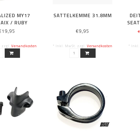
ALIZED MY17
SATTELKEMME 31.8MM
DEI
AIX / RUBY
SEAT
CLAMP SET
€19,95
€9,95
€
. zzgl.
Versandkosten
* Inkl. MwSt. zzgl.
Versandkosten
* Inkl