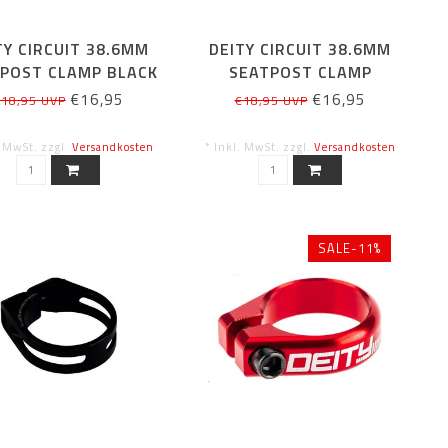
TY CIRCUIT 38.6MM
DEITY CIRCUIT 38.6MM
POST CLAMP BLACK
SEATPOST CLAMP
ORANGE
€16,95
€16,95
18,95 UVP
€18,95 UVP
. MwSt. zzgl.
Versandkosten
* Inkl. MwSt. zzgl.
Versandkosten
SALE-11%