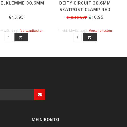
TELKLEMME 38.6MM
DEITY CIRCUIT 38.6MM
SEATPOST CLAMP RED
€15,95
€16,95
€18,95 UVP
. MwSt. zzgl.
Versandkosten
* Inkl. MwSt. zzgl.
Versandkosten
MEIN KONTO