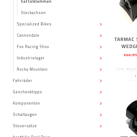
Sattelklemmen
Steckachsen
Specialized Bikes
Cannondale
TARMAC 
WEDG
Fox Racing Shox
€44,9
Industrielager
* Inkl. MwSt
Rocky Mountain
Fahrräder
Geschenktipps
Komponenten
Schaltaugen
Steuersätze