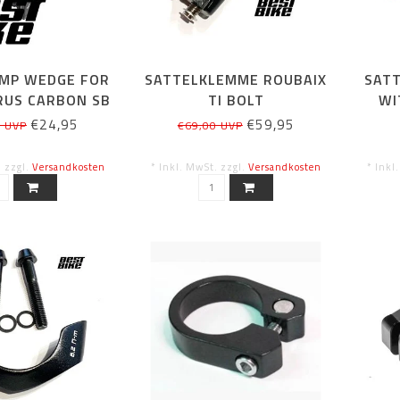
AMP WEDGE FOR
SATTELKLEMME ROUBAIX
SAT
RUS CARBON SB
TI BOLT
WI
 / BLK BOLT
€24,95
€59,95
0 UVP
€69,00 UVP
. zzgl.
Versandkosten
* Inkl. MwSt. zzgl.
Versandkosten
* Inkl