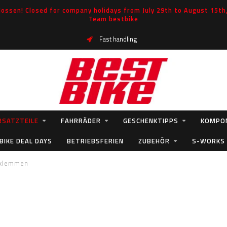
ossen! Closed for company holidays from July 29th to August 15th, 
Team bestbike
Fast handling
RSATZTEILE
FAHRRÄDER
GESCHENKTIPPS
KOMPO
BIKE DEAL DAYS
BETRIEBSFERIEN
ZUBEHÖR
S-WORKS
lklemmen