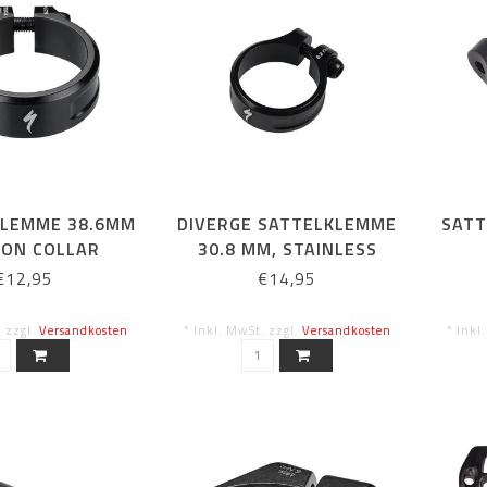
KLEMME 38.6MM
DIVERGE SATTELKLEMME
SATT
-ON COLLAR
30.8 MM, STAINLESS
STEEL BOLT CLAMP
€12,95
€14,95
. zzgl.
Versandkosten
* Inkl. MwSt. zzgl.
Versandkosten
* Inkl