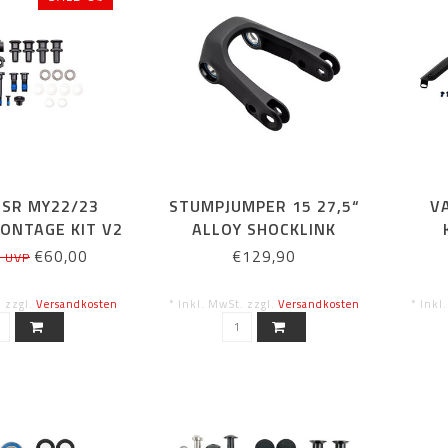
FSR MY22/23
STUMPJUMPER 15 27,5“
V
ONTAGE KIT V2
ALLOY SHOCKLINK
€60,00
€129,90
0 UVP
. zzgl.
Versandkosten
* Inkl. MwSt. zzgl.
Versandkosten
* Inkl