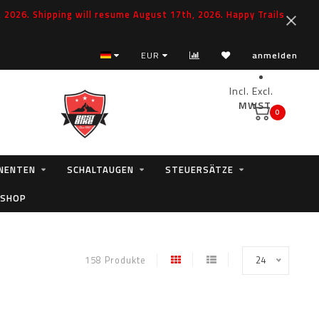
2026. Shipping will resume August 17th, 2026. Happy Trails
EUR
anmelden
Incl.
Excl.
MWST.
0
NENTEN
SCHALTAUGEN
STEUERSÄTZE
 SHOP
158 Produkte
24