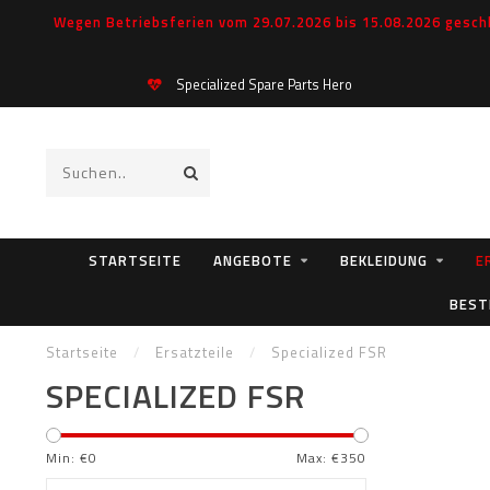
Wegen Betriebsferien vom 29.07.2026 bis 15.08.2026 geschl
Specialized Spare Parts Hero
STARTSEITE
ANGEBOTE
BEKLEIDUNG
E
BEST
Startseite
/
Ersatzteile
/
Specialized FSR
SPECIALIZED FSR
Min: €
0
Max: €
350