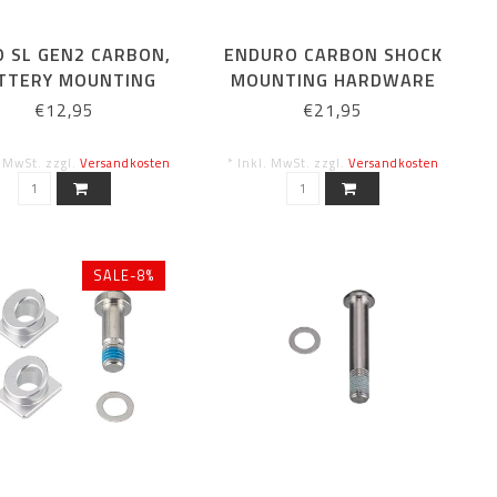
O SL GEN2 CARBON,
ENDURO CARBON SHOCK
TTERY MOUNTING
MOUNTING HARDWARE
HARDWARE
KIT
€12,95
€21,95
. MwSt. zzgl.
Versandkosten
* Inkl. MwSt. zzgl.
Versandkosten
SALE-8%