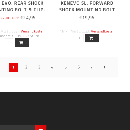
C EVO, REAR SHOCK
KENEVO SL, FORWARD
TING BOLT & FLIP-
SHOCK MOUNTING BOLT
CHIP BUSHING
€24,95
€19,95
27,00 UVP
. MwSt. zzgl.
Versandkosten
* Inkl. MwSt. zzgl.
Versandkosten
ndpreis: €19,95 / Stück
1
2
3
4
5
6
7