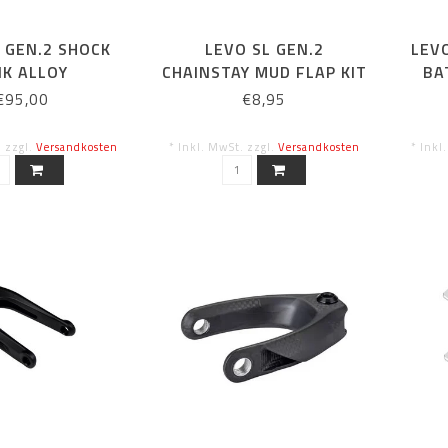
 GEN.2 SHOCK
LEVO SL GEN.2
LEV
NK ALLOY
CHAINSTAY MUD FLAP KIT
BA
W/ BOLTS
€95,00
€8,95
. zzgl.
Versandkosten
* Inkl. MwSt. zzgl.
Versandkosten
* Inkl