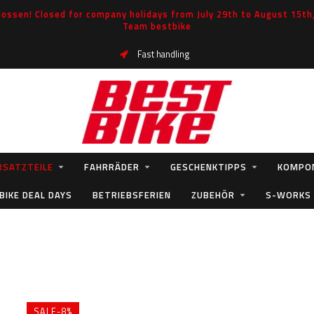
ossen! Closed for company holidays from July 29th to August 15th, 
Team bestbike
Fast handling
RSATZTEILE
FAHRRÄDER
GESCHENKTIPPS
KOMPO
BIKE DEAL DAYS
BETRIEBSFERIEN
ZUBEHÖR
S-WORKS
SALE-8%