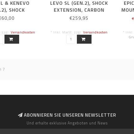
SL & KENEVO
LEVO SL (GEN.2), SHOCK
EPI
.2), SHOCK
EXTENSION, CARBON
MOUN
SION ALLOY
€60,00
€259,95
€
. zzgl.
Versandkosten
* Inkl. MwSt. zzgl.
Versandkosten
* Inkl
Gru
n 7
ABONNIEREN SIE UNSEREN NEWSLETTER
Und erhalte exklusive Angeboten und News