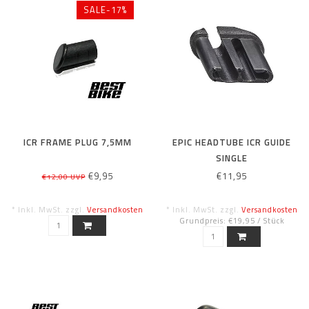
SALE-17%
ICR FRAME PLUG 7,5MM
EPIC HEADTUBE ICR GUIDE
SINGLE
€9,95
€11,95
€12,00 UVP
* Inkl. MwSt. zzgl.
Versandkosten
* Inkl. MwSt. zzgl.
Versandkosten
Grundpreis: €19,95 / Stück