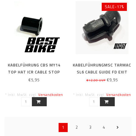
SALE-17%
KABELFÜHRUNG CBS MY14
KABELFÜHRUNGMSC TARMAC
TOP HAT ICR CABLE STOP
SL6 CABLE GUIDE FD EXIT
7.75
FOR MECHANICAL SHIFTING
€5,95
€9,95
€12,00 UVP
* Inkl. MwSt. zzgl.
Versandkosten
* Inkl. MwSt. zzgl.
Versandkosten
1
2
3
4