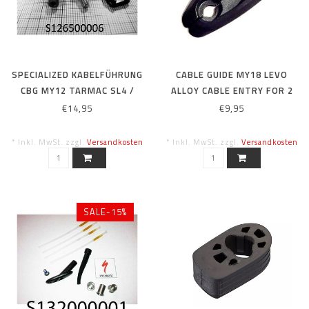
SPECIALIZED KABELFÜHRUNG
CABLE GUIDE MY18 LEVO
CBG MY12 TARMAC SL4 /
ALLOY CABLE ENTRY FOR 2
ROUBAIX SL4 BB GUIDE/TOP
CABLES
€14,95
€9,95
CAP/BOLT
* Inkl. MwSt. zzgl.
Versandkosten
* Inkl. MwSt. zzgl.
Versandkosten
SALE-15%