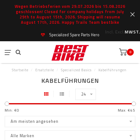
Wegen Betriebsferien vom 29.07.2026 bis 15.08.2026
geschlossen! Closed for company holidays from July
29th to August 15th, 2026. Shipping will resume
August 17th, 2026. Happy Trails Team bestbike
Incl.
Excl.
MWST.
Specialized Spare Parts Hero
0
Startseite
/
Ersatzteile
/
Specialized Basics
/
Kabelführungen
KABELFÜHRUNGEN
24
Min: €
0
Max: €
45
Am meisten angesehen
Alle Marken