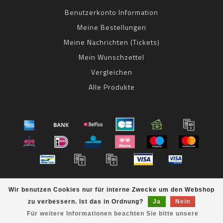
Benutzerkonto Information
Meine Bestellungen
Meine Nachrichten (Tickets)
Mein Wunschzettel
Vergleichen
Alle Produkte
© Copyright 2026 bestbike RADSPORT Andreas Kommer -
Wir benutzen Cookies nur für interne Zwecke um den Webshop
Powered by
Lightspeed
- Theme by
Dyvelopment
zu verbessern. Ist das in Ordnung?
Ja
Nein
bestbike
scores a
8
/
10
out of
klantbeoordelingen at
Für weitere Informationen beachten Sie bitte unsere