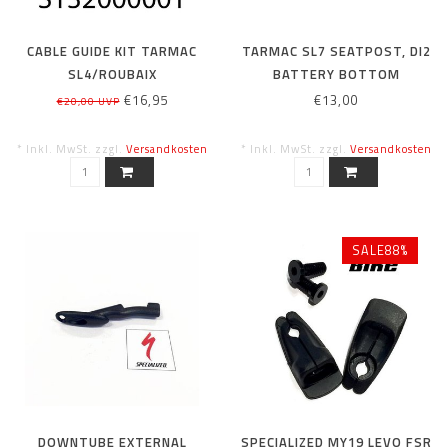
CABLE GUIDE KIT TARMAC
TARMAC SL7 SEATPOST, DI2
SL4/ROUBAIX
BATTERY BOTTOM
SL4/RUBY/CRUX CARBON
MOUNTING GROMMET
€16,95
€13,00
€20,00 UVP
* Inkl. MwSt. zzgl.
Versandkosten
* Inkl. MwSt. zzgl.
Versandkosten
SALE88%
DOWNTUBE EXTERNAL
SPECIALIZED MY19 LEVO FSR