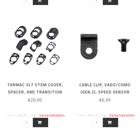
TARMAC SL7 STEM COVER,
CABLE CLIP, VADO/COMO
SPACER, AND TRANSITION
(GEN.2), SPEED SENSOR
KIT
CABLE GUIDE
€20,00
€6,95
* Inkl. MwSt. zzgl.
Versandkosten
* Inkl. MwSt. zzgl.
Versandkosten