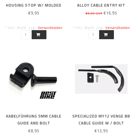
HOUSING STOP W/ MOLDED
ALLOY CABLE ENTRY KIT
NOODLE
€9,95
€16,95
€9,00 UVP
* Inkl. MwSt. zzgl.
Versandkosten
* Inkl. MwSt. zzgl.
Versandkosten
KABELFÜHRUNG 5MM CABLE
SPECIALIZED MY12 VENGE BB
GUIDE AND BOLT
CABLE GUIDE W / BOLT
€8,95
€13,95