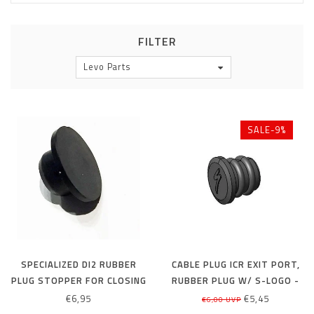
FILTER
Levo Parts
SALE-9%
SPECIALIZED DI2 RUBBER
CABLE PLUG ICR EXIT PORT,
PLUG STOPPER FOR CLOSING
RUBBER PLUG W/ S-LOGO -
UNUSED WIRE HOLES
FLAT TOP, 7MM
€6,95
€5,45
€6,00 UVP