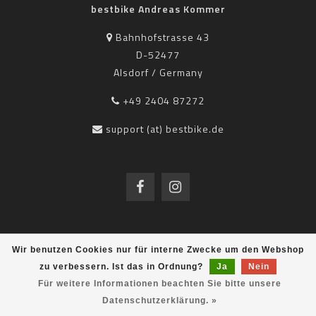
bestbike Andreas Kommer
Bahnhofstrasse 43
D-52477
Alsdorf / Germany
+49 2404 87272
support (at) bestbike.de
Wir benutzen Cookies nur für interne Zwecke um den Webshop
INFORMATIONEN
zu verbessern. Ist das in Ordnung?
Ja
Nein
bestbike Help Center
Für weitere Informationen beachten Sie bitte unsere
Versandkosten
Datenschutzerklärung. »