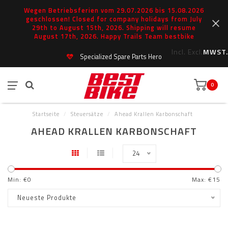
Wegen Betriebsferien vom 29.07.2026 bis 15.08.2026
geschlossen! Closed for company holidays from July
29th to August 15th, 2026. Shipping will resume
August 17th, 2026. Happy Trails Team bestbike
Incl.
Excl.
MWST.
Specialized Spare Parts Hero
0
Startseite
/
Steuersätze
/
Ahead Krallen Karbonschaft
AHEAD KRALLEN KARBONSCHAFT
24
Min: €
0
Max: €
15
Neueste Produkte