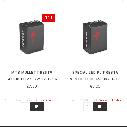
NEU
MTB MULLET PRESTA
SPECIALIZED PV PRESTA
SCHLAUCH 27.5/29X2.3-2.6
VENTIL TUBE 650BX2.3-3.0
40MM
40MM 27,5X 2.3-3.0“
€7,00
€6,95
* Inkl. MwSt. zzgl.
Versandkosten
* Inkl. MwSt. zzgl.
Versandkosten