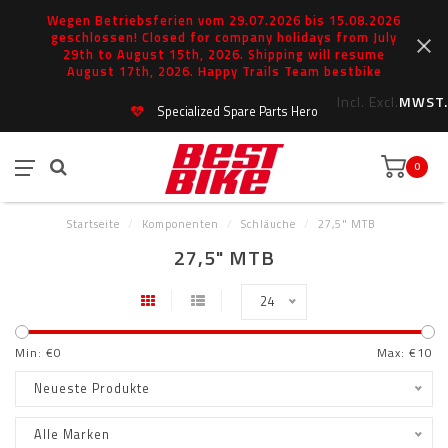
Wegen Betriebsferien vom 29.07.2026 bis 15.08.2026
geschlossen! Closed for company holidays from July
29th to August 15th, 2026. Shipping will resume
August 17th, 2026. Happy Trails Team bestbike
Incl.
Excl.
MWST.
Specialized Spare Parts Hero
0
Startseite
/
Komponenten
/
Schläuche
/
27,5" MTB
27,5" MTB
24
Min: €
0
Max: €
10
Neueste Produkte
Alle Marken