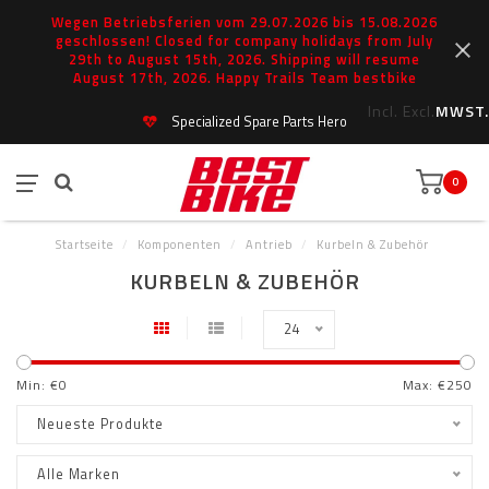
Wegen Betriebsferien vom 29.07.2026 bis 15.08.2026
geschlossen! Closed for company holidays from July
29th to August 15th, 2026. Shipping will resume
August 17th, 2026. Happy Trails Team bestbike
Incl.
Excl.
MWST.
Specialized Spare Parts Hero
0
Startseite
/
Komponenten
/
Antrieb
/
Kurbeln & Zubehör
KURBELN & ZUBEHÖR
24
Min: €
0
Max: €
250
Neueste Produkte
Alle Marken