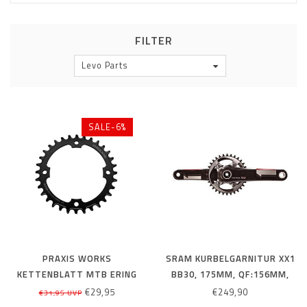
FILTER
Levo Parts
SALE-6%
PRAXIS WORKS
SRAM KURBELGARNITUR XX1
KETTENBLATT MTB ERING
BB30, 175MM, QF:156MM,
STEEL NARROW WIDE 1X
OHNE KETTENBLATT
€29,95
€249,90
€31,95 UVP
34Z. 10-/11-/12-FACH