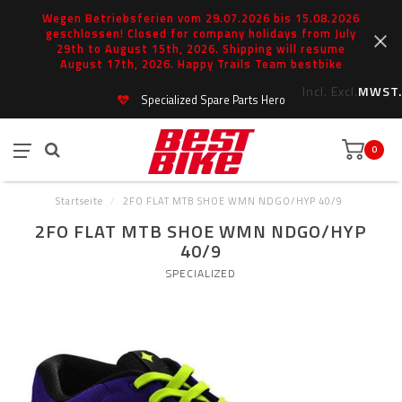
Wegen Betriebsferien vom 29.07.2026 bis 15.08.2026
geschlossen! Closed for company holidays from July
29th to August 15th, 2026. Shipping will resume
August 17th, 2026. Happy Trails Team bestbike
Incl.
Excl.
MWST.
Specialized Spare Parts Hero
0
Startseite
/
2FO FLAT MTB SHOE WMN NDGO/HYP 40/9
2FO FLAT MTB SHOE WMN NDGO/HYP
40/9
SPECIALIZED