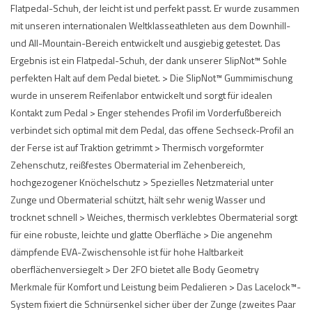
Flatpedal-Schuh, der leicht ist und perfekt passt. Er wurde zusammen
mit unseren internationalen Weltklasseathleten aus dem Downhill-
und All-Mountain-Bereich entwickelt und ausgiebig getestet. Das
Ergebnis ist ein Flatpedal-Schuh, der dank unserer SlipNot™ Sohle
perfekten Halt auf dem Pedal bietet. > Die SlipNot™ Gummimischung
wurde in unserem Reifenlabor entwickelt und sorgt für idealen
Kontakt zum Pedal > Enger stehendes Profil im Vorderfußbereich
verbindet sich optimal mit dem Pedal, das offene Sechseck-Profil an
der Ferse ist auf Traktion getrimmt > Thermisch vorgeformter
Zehenschutz, reißfestes Obermaterial im Zehenbereich,
hochgezogener Knöchelschutz > Spezielles Netzmaterial unter
Zunge und Obermaterial schützt, hält sehr wenig Wasser und
trocknet schnell > Weiches, thermisch verklebtes Obermaterial sorgt
für eine robuste, leichte und glatte Oberfläche > Die angenehm
dämpfende EVA-Zwischensohle ist für hohe Haltbarkeit
oberflächenversiegelt > Der 2FO bietet alle Body Geometry
Merkmale für Komfort und Leistung beim Pedalieren > Das Lacelock™-
System fixiert die Schnürsenkel sicher über der Zunge (zweites Paar