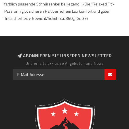
farblich passende Schnürsenkel beiliegend) > Die "Relaxed Fit"-
Passform gibt sicheren Halt bei hohem Laufkomfort und guter
Trittsicherheit > Gewicht/Schuh: ca. 360g (Gr. 39)
ABONNIEREN SIE UNSEREN NEWSLETTER
Und erhalte exklusive Angeboten und News