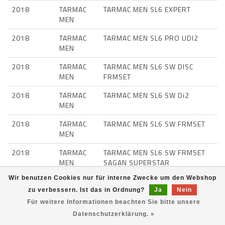
2018
TARMAC
TARMAC MEN SL6 EXPERT
MEN
2018
TARMAC
TARMAC MEN SL6 PRO UDI2
MEN
2018
TARMAC
TARMAC MEN SL6 SW DISC
MEN
FRMSET
2018
TARMAC
TARMAC MEN SL6 SW Di2
MEN
2018
TARMAC
TARMAC MEN SL6 SW FRMSET
MEN
2018
TARMAC
TARMAC MEN SL6 SW FRMSET
MEN
SAGAN SUPERSTAR
Wir benutzen Cookies nur für interne Zwecke um den Webshop
2018
TARMAC
TARMAC MEN SW SL6
MEN
ULTRALIGHT Di2
zu verbessern. Ist das in Ordnung?
Ja
Nein
Für weitere Informationen beachten Sie bitte unsere
2018
TARMAC
TARMAC WMN SL6 EXPERT
Datenschutzerklärung. »
WMN