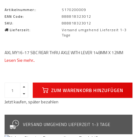
Artikelnummer::
S170200009
EAN Code:
888818323012
SKU:
888818323012
Lieferzeit:
Versand umgehend Lieferzeit 1-3
Tage
AXL MY16-17 SBC REAR THRU AXLE WITH LEVER 148MM X 12MM
Lesen Sie mehr..
ZUM WARENKORB HINZUFÜGEN
Jetzt kaufen, später bezahlen
VERSAND UMGEHEND LIEFERZEIT 1-3 TAGE