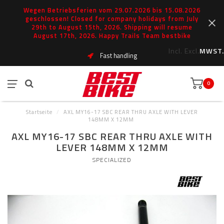
Wegen Betriebsferien vom 29.07.2026 bis 15.08.2026
geschlossen! Closed for company holidays from July
29th to August 15th, 2026. Shipping will resume
August 17th, 2026. Happy Trails Team bestbike
Incl.
Excl.
MWST.
Fast handling
0
Startseite
/
AXL MY16-17 SBC REAR THRU AXLE WITH LEVER
148MM X 12MM
AXL MY16-17 SBC REAR THRU AXLE WITH
LEVER 148MM X 12MM
SPECIALIZED