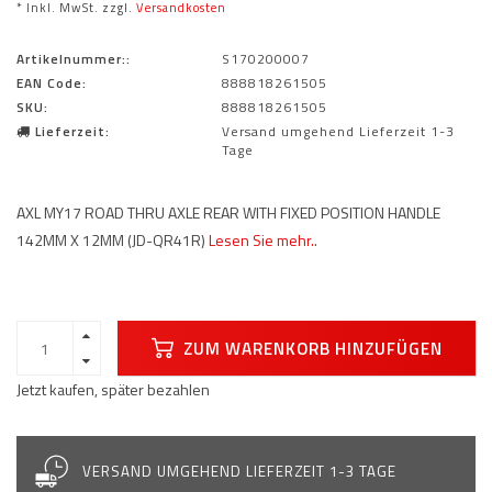
* Inkl. MwSt. zzgl.
Versandkosten
Artikelnummer::
S170200007
EAN Code:
888818261505
SKU:
888818261505
Lieferzeit:
Versand umgehend Lieferzeit 1-3
Tage
AXL MY17 ROAD THRU AXLE REAR WITH FIXED POSITION HANDLE
142MM X 12MM (JD-QR41R)
Lesen Sie mehr..
ZUM WARENKORB HINZUFÜGEN
Jetzt kaufen, später bezahlen
VERSAND UMGEHEND LIEFERZEIT 1-3 TAGE