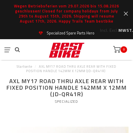
Wegen Betriebsferien vom 29.07.2026 bis 15.08.2026
geschlossen! Closed for company holidays from July
29th to August 15th, 2026. Shipping will resume
August 17th, 2026. Happy Trails Team bestbike
Incl.
Excl.
MWST.
Specialized Spare Parts Hero
0
Startseite
/
AXL MY17 ROAD THRU AXLE REAR WITH FIXED
POSITION HANDLE 142MM X 12MM (JD-QR41R)
AXL MY17 ROAD THRU AXLE REAR WITH
FIXED POSITION HANDLE 142MM X 12MM
(JD-QR41R)
SPECIALIZED