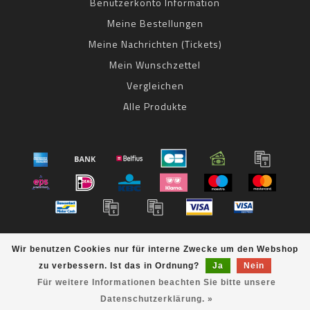
Benutzerkonto Information
Meine Bestellungen
Meine Nachrichten (Tickets)
Mein Wunschzettel
Vergleichen
Alle Produkte
© Copyright 2026 bestbike RADSPORT Andreas Kommer -
Wir benutzen Cookies nur für interne Zwecke um den Webshop
Powered by
Lightspeed
- Theme by
Dyvelopment
zu verbessern. Ist das in Ordnung?
Ja
Nein
bestbike
scores a
8
/
10
out of
klantbeoordelingen at
Für weitere Informationen beachten Sie bitte unsere
Datenschutzerklärung. »