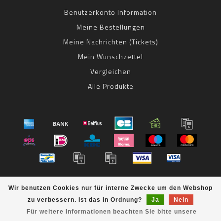
Benutzerkonto Information
Meine Bestellungen
Meine Nachrichten (Tickets)
Mein Wunschzettel
Vergleichen
Alle Produkte
© Copyright 2026 bestbike RADSPORT Andreas Kommer -
Wir benutzen Cookies nur für interne Zwecke um den Webshop
Powered by
Lightspeed
- Theme by
Dyvelopment
zu verbessern. Ist das in Ordnung?
Ja
Nein
bestbike
scores a
8
/
10
out of
klantbeoordelingen at
Für weitere Informationen beachten Sie bitte unsere