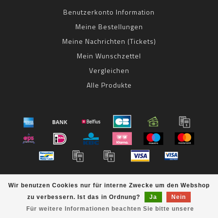
Benutzerkonto Information
Meine Bestellungen
Meine Nachrichten (Tickets)
Mein Wunschzettel
Vergleichen
Alle Produkte
© Copyright 2026 bestbike RADSPORT Andreas Kommer -
Wir benutzen Cookies nur für interne Zwecke um den Webshop
Powered by
Lightspeed
- Theme by
Dyvelopment
zu verbessern. Ist das in Ordnung?
Ja
Nein
bestbike
scores a
8
/
10
out of
klantbeoordelingen at
Für weitere Informationen beachten Sie bitte unsere