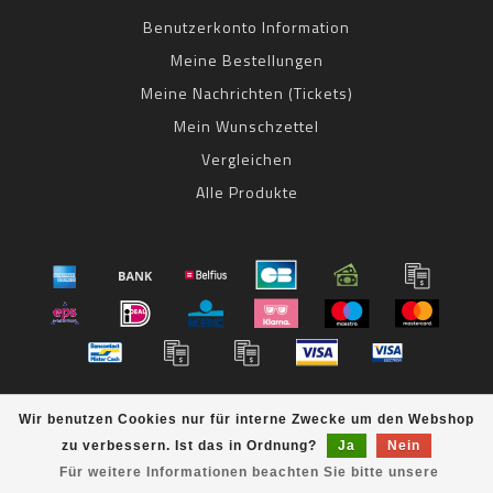
Benutzerkonto Information
Meine Bestellungen
Meine Nachrichten (Tickets)
Mein Wunschzettel
Vergleichen
Alle Produkte
© Copyright 2026 bestbike RADSPORT Andreas Kommer -
Wir benutzen Cookies nur für interne Zwecke um den Webshop
Powered by
Lightspeed
- Theme by
Dyvelopment
zu verbessern. Ist das in Ordnung?
Ja
Nein
bestbike
scores a
8
/
10
out of
klantbeoordelingen at
Für weitere Informationen beachten Sie bitte unsere