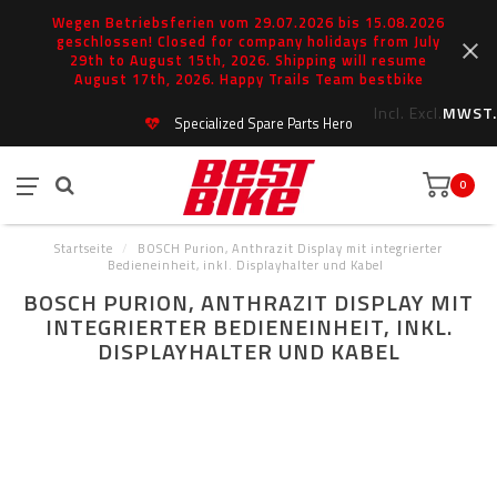
Wegen Betriebsferien vom 29.07.2026 bis 15.08.2026
geschlossen! Closed for company holidays from July
29th to August 15th, 2026. Shipping will resume
August 17th, 2026. Happy Trails Team bestbike
Incl.
Excl.
MWST.
Specialized Spare Parts Hero
0
Startseite
/
BOSCH Purion, Anthrazit Display mit integrierter
Bedieneinheit, inkl. Displayhalter und Kabel
BOSCH PURION, ANTHRAZIT DISPLAY MIT
INTEGRIERTER BEDIENEINHEIT, INKL.
DISPLAYHALTER UND KABEL