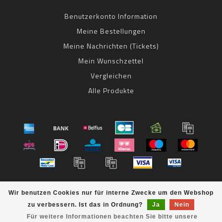
Benutzerkonto Information
Meine Bestellungen
Meine Nachrichten (Tickets)
Mein Wunschzettel
Vergleichen
Alle Produkte
© Copyright 2026 bestbike RADSPORT Andreas Kommer -
Wir benutzen Cookies nur für interne Zwecke um den Webshop
Powered by
Lightspeed
- Theme by
Dyvelopment
zu verbessern. Ist das in Ordnung?
Ja
Nein
bestbike
scores a
8
/
10
out of
klantbeoordelingen at
Für weitere Informationen beachten Sie bitte unsere