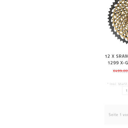
12 X SRA
1299 X-G
€499,00
* Inkl. MwSt
Seite 1 vo