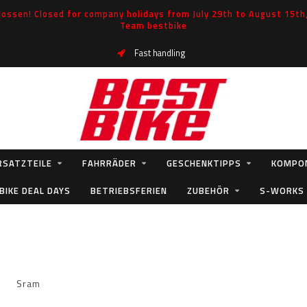
ossen! Closed for company holidays from July 29th to August 15th, 
Team bestbike
Specialized Spare Parts Hero
RSATZTEILE
FAHRRÄDER
GESCHENKTIPPS
KOMPO
BIKE DEAL DAYS
BETRIEBSFERIEN
ZUBEHÖR
S-WORKS
Sram