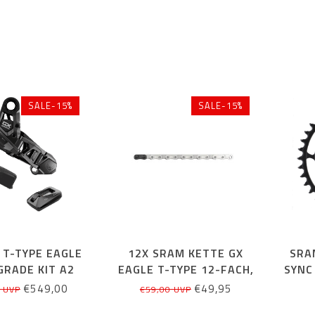
SALE-15%
SALE-15%
 T-TYPE EAGLE
12X SRAM KETTE GX
SRA
GRADE KIT A2
EAGLE T-TYPE 12-FACH,
SYNC
126 GLIEDER
38 Z
€549,00
€49,95
 UVP
€59,00 UVP