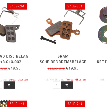
SALE-26%
SALE-20%
AD DISC BELAG
SRAM
18.010.002
SCHEIBENBREMSBELÄGE
KET
ISCH/ STAHL
ELIXIR / XX / DB / LEVEL
LOC
€19,95
€19,95
5 UVP
€25,00 UVP
. zzgl.
Versandkosten
* Inkl. MwSt. zzgl.
Versandkosten
* Inkl
SALE-14%
SALE-24%