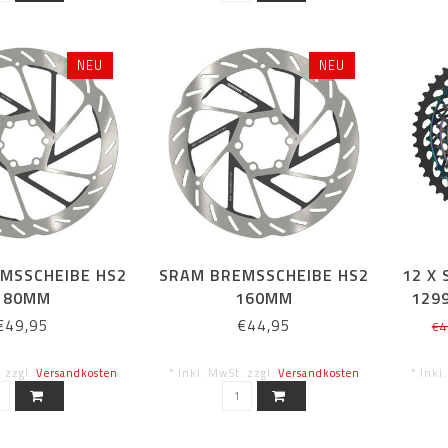
NEU
NEU
MSSCHEIBE HS2
SRAM BREMSSCHEIBE HS2
12 X
180MM
160MM
129
€49,95
€44,95
€4
. zzgl.
Versandkosten
* Inkl. MwSt. zzgl.
Versandkosten
* Inkl