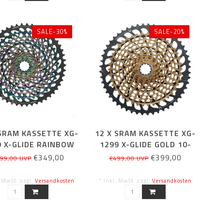
SALE-30%
SALE-20%
 SRAM KASSETTE XG-
12 X SRAM KASSETTE XG-
9 X-GLIDE RAINBOW
1299 X-GLIDE GOLD 10-
10-52T
52T
€349,00
€399,00
99,00 UVP
€499,00 UVP
. MwSt. zzgl.
Versandkosten
* Inkl. MwSt. zzgl.
Versandkosten