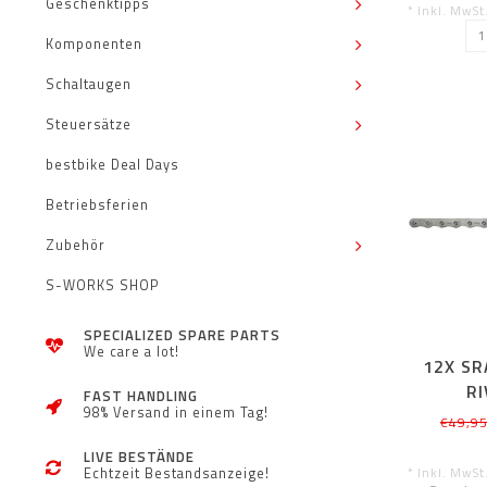
Geschenktipps
* Inkl. MwSt
Komponenten
Schaltaugen
Steuersätze
bestbike Deal Days
Betriebsferien
Zubehör
S-WORKS SHOP
SPECIALIZED SPARE PARTS
We care a lot!
12X SR
RI
FAST HANDLING
98% Versand in einem Tag!
€49,9
LIVE BESTÄNDE
* Inkl. MwSt
Echtzeit Bestandsanzeige!