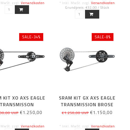
. MwSt. zzgl.
Versandkosten
* Inkl. MwSt. zzgl.
Versandkosten
Grundpreis: €32,00 / Stück
SALE-34%
SALE-8%
 KIT XO AXS EAGLE
SRAM KIT GX AXS EAGLE
TRANSMISSON
TRANSMISSION BROSE
€1.250,00
€1.150,00
00,00 UVP
€1.250,00 UVP
. MwSt. zzgl.
Versandkosten
* Inkl. MwSt. zzgl.
Versandkosten