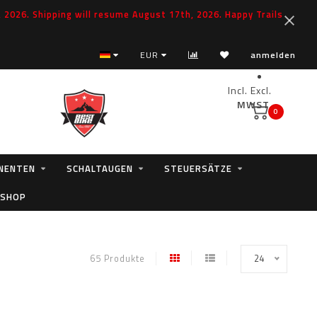
2026. Shipping will resume August 17th, 2026. Happy Trails
Fast handling
EUR
anmelden
Incl.
Excl.
MWST.
0
NENTEN
SCHALTAUGEN
STEUERSÄTZE
 SHOP
65 Produkte
24