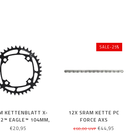
SALE-25%
M KETTENBLATT X-
12X SRAM KETTE PC
 2™ EAGLE™ 104MM,
FORCE AXS
., STAHL, SCHWARZ,
€20,95
€44,95
€60,00 UVP
12-FACH