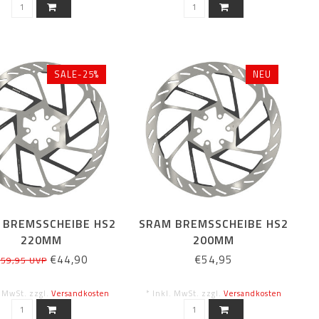
SALE-25%
NEU
 BREMSSCHEIBE HS2
SRAM BREMSSCHEIBE HS2
220MM
200MM
€44,90
€54,95
59,95 UVP
. MwSt. zzgl.
Versandkosten
* Inkl. MwSt. zzgl.
Versandkosten