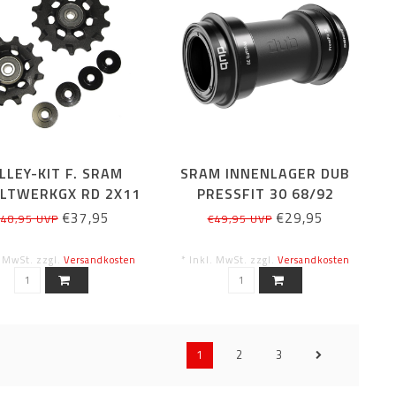
LLEY-KIT F. SRAM
SRAM INNENLAGER DUB
LTWERKGX RD 2X11
PRESSFIT 30 68/92
€37,95
€29,95
48,95 UVP
€49,95 UVP
. MwSt. zzgl.
Versandkosten
* Inkl. MwSt. zzgl.
Versandkosten
1
2
3