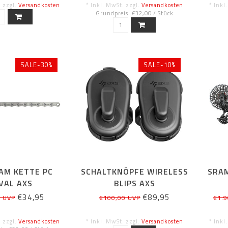
. zzgl.
Versandkosten
* Inkl. MwSt. zzgl.
Versandkosten
* Inkl
Grundpreis: €32,00 / Stück
SALE-30%
SALE-10%
AM KETTE PC
SCHALTKNÖPFE WIRELESS
SRAM
VAL AXS
BLIPS AXS
€34,95
€89,95
5 UVP
€100,00 UVP
€1.9
. zzgl.
Versandkosten
* Inkl. MwSt. zzgl.
Versandkosten
* Inkl