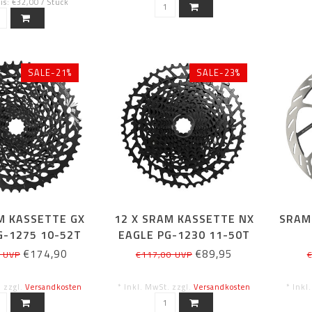
s: €32,00 / Stück
SALE-21%
SALE-23%
M KASSETTE GX
12 X SRAM KASSETTE NX
SRAM
G-1275 10-52T
EAGLE PG-1230 11-50T
€174,90
€89,95
 UVP
€117,00 UVP
€
. zzgl.
Versandkosten
* Inkl. MwSt. zzgl.
Versandkosten
* Inkl