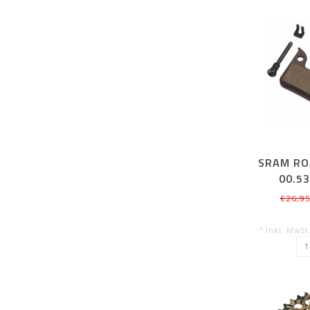
SRAM RO
00.53
ORGAN
€26,9
* Inkl. MwSt