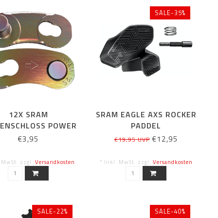
SALE-35%
12X SRAM
SRAM EAGLE AXS ROCKER
TENSCHLOSS POWER
PADDEL
K, 12-FACH KETTEN
€3,95
€12,95
€19,95 UVP
RAINBOW
. MwSt. zzgl.
Versandkosten
* Inkl. MwSt. zzgl.
Versandkosten
SALE-22%
SALE-40%