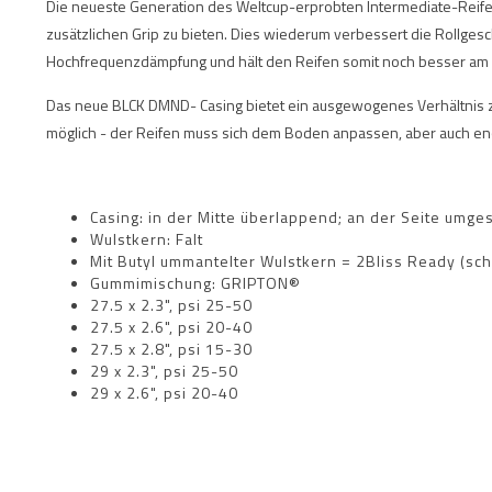
Die neueste Generation des Weltcup-erprobten Intermediate-Reifens
zusätzlichen Grip zu bieten. Dies wiederum verbessert die Rollg
Hochfrequenzdämpfung und hält den Reifen somit noch besser am
Das neue BLCK DMND- Casing bietet ein ausgewogenes Verhältnis z
möglich - der Reifen muss sich dem Boden anpassen, aber auch e
Casing: in der Mitte überlappend; an der Seite umg
Wulstkern: Falt
Mit Butyl ummantelter Wulstkern = 2Bliss Ready (sc
Gummimischung: GRIPTON®
27.5 x 2.3", psi 25-50
27.5 x 2.6", psi 20-40
27.5 x 2.8", psi 15-30
29 x 2.3", psi 25-50
29 x 2.6", psi 20-40