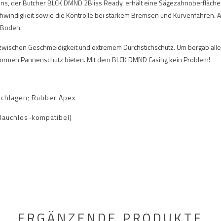
, der Butcher BLCK DMND 2Bliss Ready, erhält eine Sägezahnoberflächen au
eschwindigkeit sowie die Kontrolle bei starkem Bremsen und Kurvenfahre
 Boden.
wischen Geschmeidigkeit und extremem Durchstichschutz. Um bergab alles
normen Pannenschutz bieten. Mit dem BLCK DMND Casing kein Problem!
eschlagen; Rubber Apex
hlauchlos-kompatibel)
ERGÄNZENDE PRODUKTE