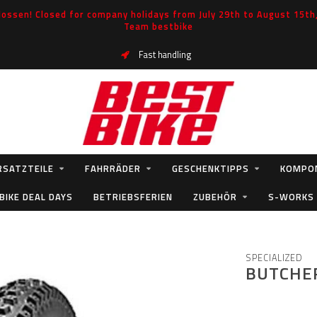
ossen! Closed for company holidays from July 29th to August 15th, 
Team bestbike
Fast handling
RSATZTEILE
FAHRRÄDER
GESCHENKTIPPS
KOMPO
BIKE DEAL DAYS
BETRIEBSFERIEN
ZUBEHÖR
S-WORKS
SPECIALIZED
BUTCHER