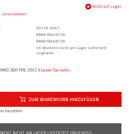
Nicht auf Lager
l.
Versandkosten
:
00119-0041
888818406739
888818406739
Im Moment nicht am Lager Lieferzeit
ungewiss.
MND 2BR TIRE 29X2.3
Lesen Sie mehr..
ZUM WARENKORB HINZUFÜGEN
äter bezahlen
MENT NICHT AM LAGER LIEFERZEIT UNGEWISS.