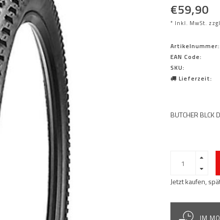
€59,90
* Inkl. MwSt. zzg
Artikelnummer:
EAN Code:
SKU:
Lieferzeit:
BUTCHER BLCK D
Jetzt kaufen, sp
IM MO