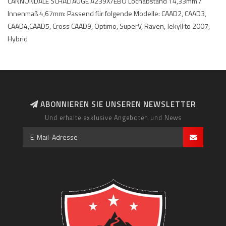
CANNONDALE SCHALTAUGE A239X/EBO Lochabstand 14,33mm /
Innenmaß 4,67mm: Passend für folgende Modelle: CAAD2, CAAD3,
CAAD4,CAAD5, Cross CAAD9, Optimo, SuperV, Raven, Jekyll to 2007,
Hybrid
ABONNIEREN SIE UNSEREN NEWSLETTER
Und erhalte exklusive Angeboten und News