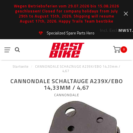
Wegen Betriebsferien vom 29.07.2026 bis 15.08.2026
geschlossen! Closed for company holidays from July
29th to August 15th, 2026. Shipping will resume
August 17th, 2026. Happy Trails Team bestbike
Incl.
Excl.
MWST.
Specialized Spare Parts Hero
0
Startseite
/
CANNONDALE SCHALTAUGE A239X/EBO 14,33mm /
4,67
CANNONDALE SCHALTAUGE A239X/EBO
14,33MM / 4,67
CANNONDALE