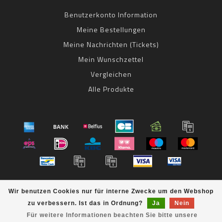
Benutzerkonto Information
Meine Bestellungen
Meine Nachrichten (Tickets)
Mein Wunschzettel
Vergleichen
Alle Produkte
© Copyright 2026 bestbike RADSPORT Andreas Kommer -
Wir benutzen Cookies nur für interne Zwecke um den Webshop
Powered by
Lightspeed
- Theme by
Dyvelopment
zu verbessern. Ist das in Ordnung?
Ja
Nein
bestbike
scores a
8
/
10
out of
klantbeoordelingen at
Für weitere Informationen beachten Sie bitte unsere