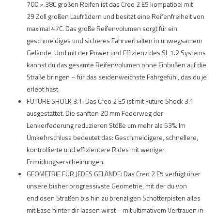
700 × 38C großen Reifen ist das Creo 2 E5 kompatibel mit
29 Zoll großen Laufrädern und besitzt eine Reifenfreiheit von
maximal 47C. Das große Reifenvolumen sorgt für ein
geschmeidiges und sicheres Fahrverhalten in unwegsamem
Gelände. Und mit der Power und Effizienz des SL 1.2 Systems
kannst du das gesamte Reifenvolumen ohne Einbußen auf die
Straße bringen – für das seidenweichste Fahrgefühl, das du je
erlebt hast.
FUTURE SHOCK 3.1: Das Creo 2 E5 ist mit Future Shock 3.1
ausgestattet. Die sanften 20 mm Federweg der
Lenkerfederung reduzieren Stöße um mehr als 53%. Im
Umkehrschluss bedeutet das: Geschmeidigere, schnellere,
kontrollierte und effizientere Rides mit weniger
Ermüdungserscheinungen.
GEOMETRIE FÜR JEDES GELÄNDE: Das Creo 2 E5 verfügt über
unsere bisher progressivste Geometrie, mit der du von
endlosen Straßen bis hin zu brenzligen Schotterpisten alles
mit Ease hinter dir lassen wirst – mit ultimativem Vertrauen in