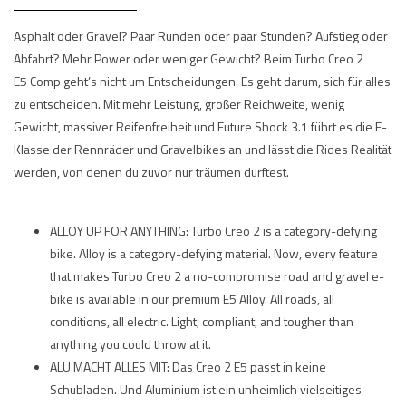
Asphalt oder Gravel? Paar Runden oder paar Stunden? Aufstieg oder
Abfahrt? Mehr Power oder weniger Gewicht? Beim Turbo Creo 2
E5 Comp geht’s nicht um Entscheidungen. Es geht darum, sich für alles
zu entscheiden. Mit mehr Leistung, großer Reichweite, wenig
Gewicht, massiver Reifenfreiheit und Future Shock 3.1 führt es die E-
Klasse der Rennräder und Gravelbikes an und lässt die Rides Realität
werden, von denen du zuvor nur träumen durftest.
ALLOY UP FOR ANYTHING: Turbo Creo 2 is a category-defying
bike. Alloy is a category-defying material. Now, every feature
that makes Turbo Creo 2 a no-compromise road and gravel e-
bike is available in our premium E5 Alloy. All roads, all
conditions, all electric. Light, compliant, and tougher than
anything you could throw at it.
ALU MACHT ALLES MIT: Das Creo 2 E5 passt in keine
Schubladen. Und Aluminium ist ein unheimlich vielseitiges