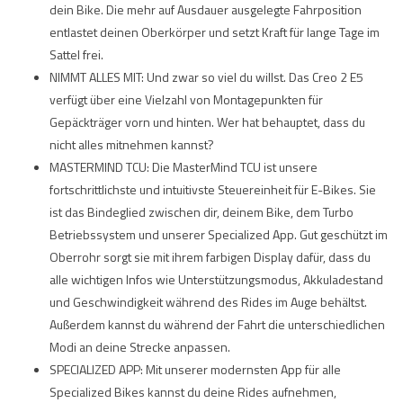
dein Bike. Die mehr auf Ausdauer ausgelegte Fahrposition
entlastet deinen Oberkörper und setzt Kraft für lange Tage im
Sattel frei.
NIMMT ALLES MIT: Und zwar so viel du willst. Das Creo 2 E5
verfügt über eine Vielzahl von Montagepunkten für
Gepäckträger vorn und hinten. Wer hat behauptet, dass du
nicht alles mitnehmen kannst?
MASTERMIND TCU: Die MasterMind TCU ist unsere
fortschrittlichste und intuitivste Steuereinheit für E-Bikes. Sie
ist das Bindeglied zwischen dir, deinem Bike, dem Turbo
Betriebssystem und unserer Specialized App. Gut geschützt im
Oberrohr sorgt sie mit ihrem farbigen Display dafür, dass du
alle wichtigen Infos wie Unterstützungsmodus, Akkuladestand
und Geschwindigkeit während des Rides im Auge behältst.
Außerdem kannst du während der Fahrt die unterschiedlichen
Modi an deine Strecke anpassen.
SPECIALIZED APP: Mit unserer modernsten App für alle
Specialized Bikes kannst du deine Rides aufnehmen,