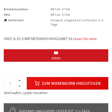
Artikelnummer::
98124-5156
SKU:
98124-5156
Lieferzeit:
Versand umgehend Lieferzeit 2-5
Tage
CREO SL E5 COMP METDKNVY/HRVGLDMET 56
Lesen Sie mehr..
VIDEO
ZUM WARENKORB HINZUFÜGEN
Jetzt kaufen, später bezahlen
VERSAND UMGEHEND LIEFERZEIT 2-5 TAGE