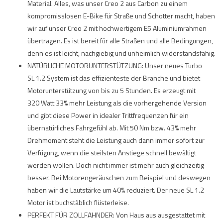
Material. Alles, was unser Creo 2 aus Carbon zu einem
kompromisslosen E-Bike für Straße und Schotter macht, haben
wir auf unser Creo 2 mit hochwertigem E5 Aluminiumrahmen
übertragen. Es ist bereit für alle Straßen und alle Bedingungen,
denn es ist leicht, nachgiebig und unheimlich widerstandsfähig.
NATÜRLICHE MOTORUNTERSTÜTZUNG: Unser neues Turbo
SL 1.2 System ist das effizienteste der Branche und bietet
Motorunterstützung von bis zu 5 Stunden. Es erzeugt mit
320 Watt 33% mehr Leistung als die vorhergehende Version
und gibt diese Power in idealer Trittfrequenzen für ein
übernatürliches Fahrgefühl ab. Mit 50 Nm bzw. 43% mehr
Drehmoment steht die Leistung auch dann immer sofort zur
Verfügung, wenn die steilsten Anstiege schnell bewältigt
werden wollen. Doch nicht immer ist mehr auch gleichzeitig
besser. Bei Motorengeräuschen zum Beispiel und deswegen
haben wir die Lautstärke um 40% reduziert. Der neue SL 1.2
Motor ist buchstäblich flüsterleise.
PERFEKT FÜR ZOLLFAHNDER: Von Haus aus ausgestattet mit