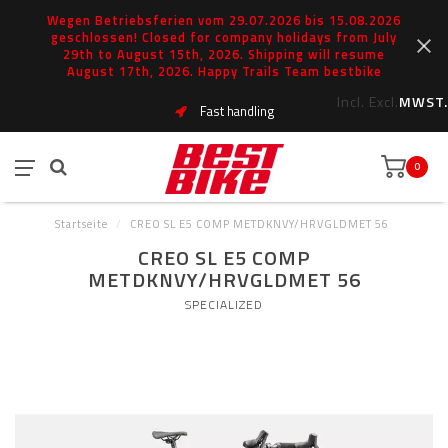
Wegen Betriebsferien vom 29.07.2026 bis 15.08.2026
geschlossen! Closed for company holidays from July
29th to August 15th, 2026. Shipping will resume
August 17th, 2026. Happy Trails Team bestbike
Incl.
Excl.
MWST.
Fast handling
0
Startseite
/
CREO SL E5 COMP METDKNVY/HRVGLDMET 56
CREO SL E5 COMP
METDKNVY/HRVGLDMET 56
SPECIALIZED