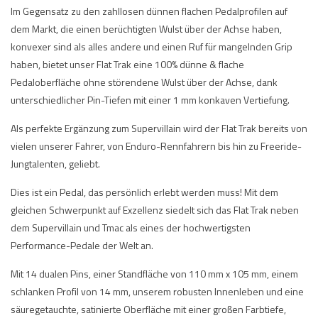
Im Gegensatz zu den zahllosen dünnen flachen Pedalprofilen auf
dem Markt, die einen berüchtigten Wulst über der Achse haben,
konvexer sind als alles andere und einen Ruf für mangelnden Grip
haben, bietet unser Flat Trak eine 100% dünne & flache
Pedaloberfläche ohne störendene Wulst über der Achse, dank
unterschiedlicher Pin-Tiefen mit einer 1 mm konkaven Vertiefung.
Als perfekte Ergänzung zum Supervillain wird der Flat Trak bereits von
vielen unserer Fahrer, von Enduro-Rennfahrern bis hin zu Freeride-
Jungtalenten, geliebt.
Dies ist ein Pedal, das persönlich erlebt werden muss! Mit dem
gleichen Schwerpunkt auf Exzellenz siedelt sich das Flat Trak neben
dem Supervillain und Tmac als eines der hochwertigsten
Performance-Pedale der Welt an.
Mit 14 dualen Pins, einer Standfläche von 110 mm x 105 mm, einem
schlanken Profil von 14 mm, unserem robusten Innenleben und eine
säuregetauchte, satinierte Oberfläche mit einer großen Farbtiefe,