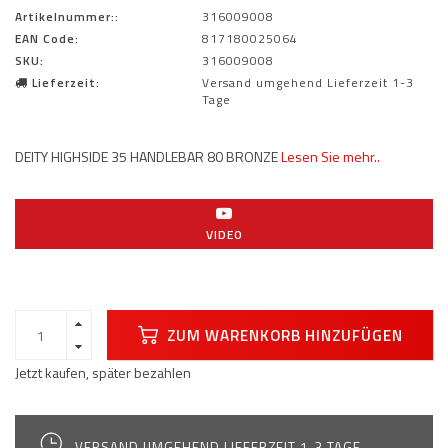
Artikelnummer::
316009008
EAN Code:
817180025064
SKU:
316009008
Lieferzeit:
Versand umgehend Lieferzeit 1-3
Tage
DEITY HIGHSIDE 35 HANDLEBAR 80 BRONZE
Lesen Sie mehr..
VIDEO
ZUM WARENKORB HINZUFÜGEN
Jetzt kaufen, später bezahlen
VERSAND UMGEHEND LIEFERZEIT 1-3 TAGE