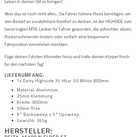
Leben in deinen Stil zu bringen!
Aber das ist noch nicht alles... Da Fahrer höhere Rises benötigen, um
den Bedarf an zusätzlichem Komfort zu decken, ist der HIGHSIDE zum
bevorzugten MTB-Lenker für Fahrer geworden, die aufrechter sitzen,
Rückenschmerzen lindern oder einfach eine bequemere
Fahrposition einnehmen möchten.
Füge deinen Fahrten Kilometer hinzu und halte deinen Körper frisch
für den nächsten Tag!
LIEFERUMFANG:
1x Deity Highside 35 Hbar 50 White 800mm
Material: Aluminium
35mm Klemmung
Breite: 800mm
50mm Rise
9° Backsweep x 5° Upsweep
Gewicht: 365g
HERSTELLER:
DEITY, 16100 N ELDER ST.,