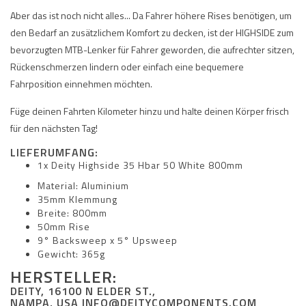
Aber das ist noch nicht alles... Da Fahrer höhere Rises benötigen, um
den Bedarf an zusätzlichem Komfort zu decken, ist der HIGHSIDE zum
bevorzugten MTB-Lenker für Fahrer geworden, die aufrechter sitzen,
Rückenschmerzen lindern oder einfach eine bequemere
Fahrposition einnehmen möchten.
Füge deinen Fahrten Kilometer hinzu und halte deinen Körper frisch
für den nächsten Tag!
LIEFERUMFANG:
1x Deity Highside 35 Hbar 50 White 800mm
Material: Aluminium
35mm Klemmung
Breite: 800mm
50mm Rise
9° Backsweep x 5° Upsweep
Gewicht: 365g
HERSTELLER:
DEITY, 16100 N ELDER ST.,
NAMPA, USA
INFO@DEITYCOMPONENTS.COM