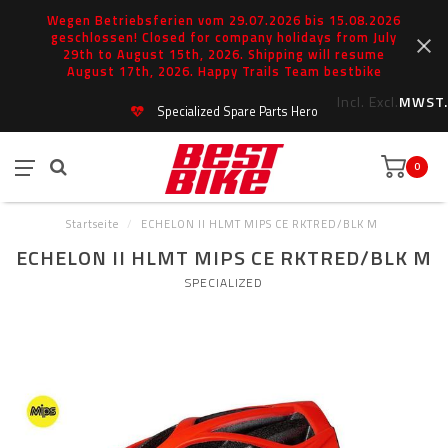
Wegen Betriebsferien vom 29.07.2026 bis 15.08.2026
geschlossen! Closed for company holidays from July
29th to August 15th, 2026. Shipping will resume
August 17th, 2026. Happy Trails Team bestbike
Incl.
Excl.
MWST.
Specialized Spare Parts Hero
0
Startseite
/
ECHELON II HLMT MIPS CE RKTRED/BLK M
ECHELON II HLMT MIPS CE RKTRED/BLK M
SPECIALIZED