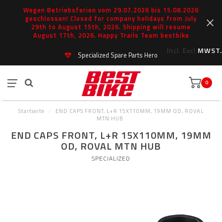
Wegen Betriebsferien vom 29.07.2026 bis 15.08.2026
geschlossen! Closed for company holidays from July
29th to August 15th, 2026. Shipping will resume
August 17th, 2026. Happy Trails Team bestbike
Incl.
Excl.
MWST.
Specialized Spare Parts Hero
0
Startseite
/
END CAPS FRONT, L+R 15X110MM, 19MM OD, ROVAL
MTN HUB
END CAPS FRONT, L+R 15X110MM, 19MM
OD, ROVAL MTN HUB
SPECIALIZED