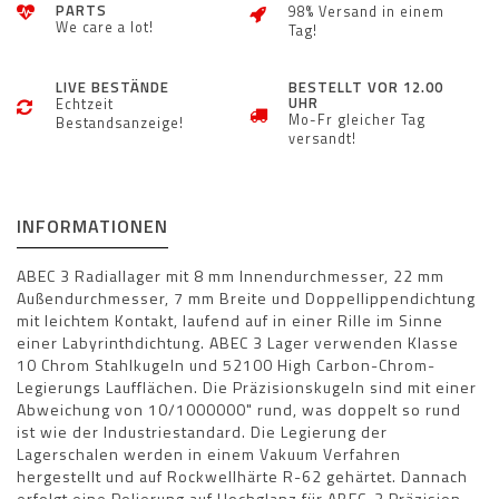
PARTS
98% Versand in einem
We care a lot!
Tag!
LIVE BESTÄNDE
BESTELLT VOR 12.00
UHR
Echtzeit
Mo-Fr gleicher Tag
Bestandsanzeige!
versandt!
INFORMATIONEN
ABEC 3 Radiallager mit 8 mm Innendurchmesser, 22 mm
Außendurchmesser, 7 mm Breite und Doppellippendichtung
mit leichtem Kontakt, laufend auf in einer Rille im Sinne
einer Labyrinthdichtung. ABEC 3 Lager verwenden Klasse
10 Chrom Stahlkugeln und 52100 High Carbon-Chrom-
Legierungs Laufflächen. Die Präzisionskugeln sind mit einer
Abweichung von 10/1000000" rund, was doppelt so rund
ist wie der Industriestandard. Die Legierung der
Lagerschalen werden in einem Vakuum Verfahren
hergestellt und auf Rockwellhärte R-62 gehärtet. Dannach
erfolgt eine Polierung auf Hochglanz für ABEC-3 Präzision