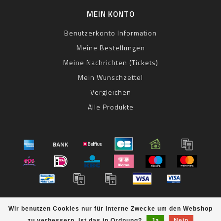
MEIN KONTO
Benutzerkonto Information
Meine Bestellungen
Meine Nachrichten (Tickets)
Mein Wunschzettel
Vergleichen
Alle Produkte
© Copyright 2026 bestbike RADSPORT Andreas Kommer -
Wir benutzen Cookies nur für interne Zwecke um den Webshop
Powered by
Lightspeed
- Theme by
Dyvelopment
zu verbessern. Ist das in Ordnung?
Ja
Nein