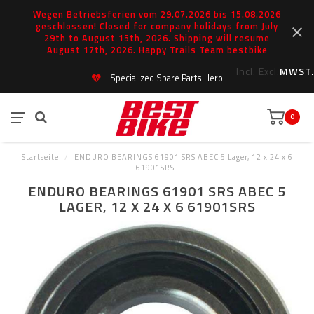
Wegen Betriebsferien vom 29.07.2026 bis 15.08.2026
geschlossen! Closed for company holidays from July
29th to August 15th, 2026. Shipping will resume
August 17th, 2026. Happy Trails Team bestbike
Incl.
Excl.
MWST.
Specialized Spare Parts Hero
0
Startseite
/
ENDURO BEARINGS 61901 SRS ABEC 5 Lager, 12 x 24 x 6
61901SRS
ENDURO BEARINGS 61901 SRS ABEC 5
LAGER, 12 X 24 X 6 61901SRS