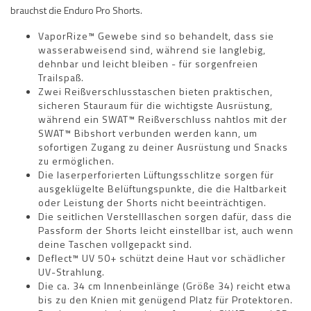
brauchst die Enduro Pro Shorts.
VaporRize™ Gewebe sind so behandelt, dass sie
wasserabweisend sind, während sie langlebig,
dehnbar und leicht bleiben - für sorgenfreien
Trailspaß.
Zwei Reißverschlusstaschen bieten praktischen,
sicheren Stauraum für die wichtigste Ausrüstung,
während ein SWAT™ Reißverschluss nahtlos mit der
SWAT™ Bibshort verbunden werden kann, um
sofortigen Zugang zu deiner Ausrüstung und Snacks
zu ermöglichen.
Die laserperforierten Lüftungsschlitze sorgen für
ausgeklügelte Belüftungspunkte, die die Haltbarkeit
oder Leistung der Shorts nicht beeinträchtigen.
Die seitlichen Verstelllaschen sorgen dafür, dass die
Passform der Shorts leicht einstellbar ist, auch wenn
deine Taschen vollgepackt sind.
Deflect™ UV 50+ schützt deine Haut vor schädlicher
UV-Strahlung.
Die ca. 34 cm Innenbeinlänge (Größe 34) reicht etwa
bis zu den Knien mit genügend Platz für Protektoren.