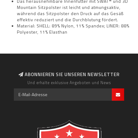
Das herausnehmbare Innenfutter mit SWAT™ und 3D
Mountain Sitzpolster ist leicht und atmungsaktiv,
während das Sitzpolster den Druck auf das Gesäß
effektiv reduziert und die Durchblutung fördert.
Material: SHELL: 89% Nylon, 11% Spandex; LINER: 88%
Polyester, 11% Elasthan
ABONNIEREN SIE UNSEREN NEWSLETTER
Und erhalte exklusive Angeboten und News