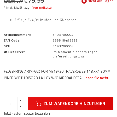
€79,95
Nicht auf Lager
€85,00 UVP
* Inkl. MwSt. zzgl.
Versandkosten
2 für je €74,95 kaufen und 6% sparen
Artikelnummer::
S193700004
EAN Code:
888818495399
SKU:
S193700004
Lieferzeit:
Im Moment nicht am Lager
Lieferzeit ungewiss.
FELGENRING / RIM-665 FOR MY19/20 TRAVERSE 29 148 XX1 30MM
INNER WIDTH DISC 28H ALLOY W/CHARCOAL DECAL
Lesen Sie mehr..
ZUM WARENKORB HINZUFÜGEN
Jetzt kaufen, später bezahlen