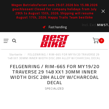
Wegen Betriebsferien vom 29.07.2026 bis 15.08.2026
geschlossen! Closed for company holidays from July
29th to August 15th, 2026. Shipping will resume
August 17th, 2026. Happy Trails Team bestbike
Incl.
Excl.
MWST.
Fast handling
0
Startseite
/
FELGENRING / RIM-665 FOR MY19/20 TRAVERSE 29
148 XX1 30MM INNER WIDTH DISC 28H ALLOY W/CHARCOAL DECAL
FELGENRING / RIM-665 FOR MY19/20
TRAVERSE 29 148 XX1 30MM INNER
WIDTH DISC 28H ALLOY W/CHARCOAL
DECAL
SPECIALIZED