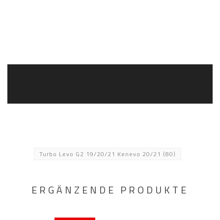
Turbo Levo G2 19/20/21 Kenevo 20/21
(80)
ERGÄNZENDE PRODUKTE