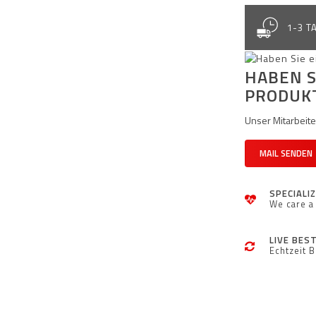
1-3 T
HABEN S
PRODUK
Unser Mitarbeiter
MAIL SENDEN
SPECIALI
We care a 
LIVE BES
Echtzeit 