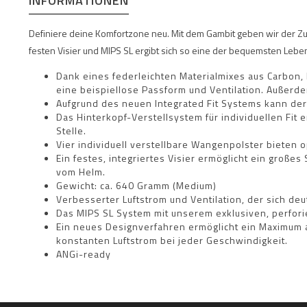
INFORMATIONEN
Definiere deine Komfortzone neu. Mit dem Gambit geben wir der Zuk
festen Visier und MIPS SL ergibt sich so eine der bequemsten Lebe
Dank eines federleichten Materialmixes aus Carbon, 
eine beispiellose Passform und Ventilation. Außerdem
Aufgrund des neuen Integrated Fit Systems kann der
Das Hinterkopf-Verstellsystem für individuellen Fit 
Stelle.
Vier individuell verstellbare Wangenpolster bieten o
Ein festes, integriertes Visier ermöglicht ein große
vom Helm.
Gewicht: ca. 640 Gramm (Medium)
Verbesserter Luftstrom und Ventilation, der sich de
Das MIPS SL System mit unserem exklusiven, perforie
Ein neues Designverfahren ermöglicht ein Maximum a
konstanten Luftstrom bei jeder Geschwindigkeit.
ANGi-ready