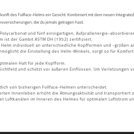
unft des Fullface-Helms ein Gesicht. Kombiniert mit dem neuen Integrated 
nsversicherungen, die du jemals getragen hast.
Polycarbonat und fünf einzigartigen, Aufprallenergie-absorbier
 ist der Gambit ASTM DH (1952) zertifiziert.
 Helm individuell an unterschiedliche Kopfformen und -größen 
ermöglicht die Einstellung des Helm-Winkels, sorgt so für Komfor
ptimalen Halt für jede Kopfform.
s Sichtfeld und schützt vor äußeren Einflüssen. Um Verletzungen v
utlich von bisherigen Fullface-Helmen unterscheidet.
rten Innenleben erhöht die Atmungsaktivität und transportiert z
n Luftkanälen im Inneren des Helmes für optimalen Luftstrom und