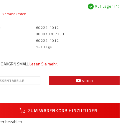
Auf Lager (1)
l.
Versandkosten
:
60222-1012
888818787753
60222-1012
1-3 Tage
E OAKGRN SMALL
Lesen Sie mehr..
SENTABELLE
VIDEO
ZUM WARENKORB HINZUFÜGEN
äter bezahlen