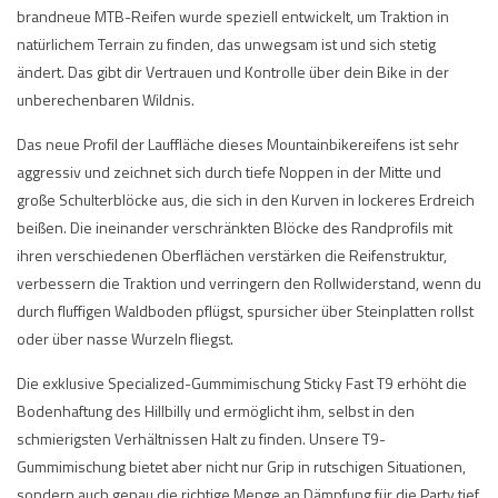
brandneue MTB-Reifen wurde speziell entwickelt, um Traktion in
natürlichem Terrain zu finden, das unwegsam ist und sich stetig
ändert. Das gibt dir Vertrauen und Kontrolle über dein Bike in der
unberechenbaren Wildnis.
Das neue Profil der Lauffläche dieses Mountainbikereifens ist sehr
aggressiv und zeichnet sich durch tiefe Noppen in der Mitte und
große Schulterblöcke aus, die sich in den Kurven in lockeres Erdreich
beißen. Die ineinander verschränkten Blöcke des Randprofils mit
ihren verschiedenen Oberflächen verstärken die Reifenstruktur,
verbessern die Traktion und verringern den Rollwiderstand, wenn du
durch fluffigen Waldboden pflügst, spursicher über Steinplatten rollst
oder über nasse Wurzeln fliegst.
Die exklusive Specialized-Gummimischung Sticky Fast T9 erhöht die
Bodenhaftung des Hillbilly und ermöglicht ihm, selbst in den
schmierigsten Verhältnissen Halt zu finden. Unsere T9-
Gummimischung bietet aber nicht nur Grip in rutschigen Situationen,
sondern auch genau die richtige Menge an Dämpfung für die Party tief