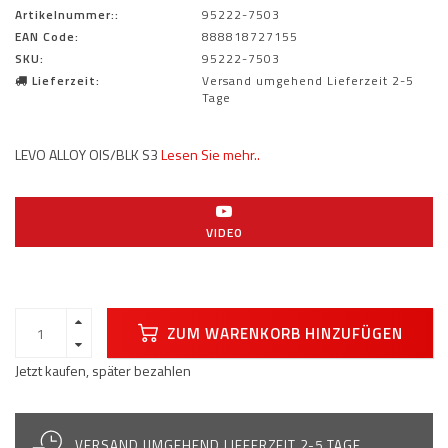
Artikelnummer::
95222-7503
EAN Code:
888818727155
SKU:
95222-7503
Lieferzeit:
Versand umgehend Lieferzeit 2-5
Tage
LEVO ALLOY OIS/BLK S3
Lesen Sie mehr..
VIDEO
ZUM WARENKORB HINZUFÜGEN
Jetzt kaufen, später bezahlen
VERSAND UMGEHEND LIEFERZEIT 2-5 TAGE