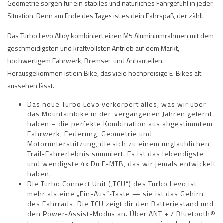
Geometrie sorgen für ein stabiles und natürliches Fahrgefühl in jeder
Situation. Denn am Ende des Tages ist es dein Fahrspaß, der zählt.
Das Turbo Levo Alloy kombiniert einen M5 Aluminiumrahmen mit dem
geschmeidigsten und kraftvollsten Antrieb auf dem Markt,
hochwertigem Fahrwerk, Bremsen und Anbauteilen.
Herausgekommen ist ein Bike, das viele hochpreisige E-Bikes alt
aussehen lässt.
Das neue Turbo Levo verkörpert alles, was wir über
das Mountainbike in den vergangenen Jahren gelernt
haben – die perfekte Kombination aus abgestimmtem
Fahrwerk, Federung, Geometrie und
Motorunterstützung, die sich zu einem unglaublichen
Trail-Fahrerlebnis summiert. Es ist das lebendigste
und wendigste 4x Du E-MTB, das wir jemals entwickelt
haben.
Die Turbo Connect Unit („TCU“) des Turbo Levo ist
mehr als eine „Ein-Aus“-Taste — sie ist das Gehirn
des Fahrrads. Die TCU zeigt dir den Batteriestand und
den Power-Assist-Modus an. Über ANT + / Bluetooth®