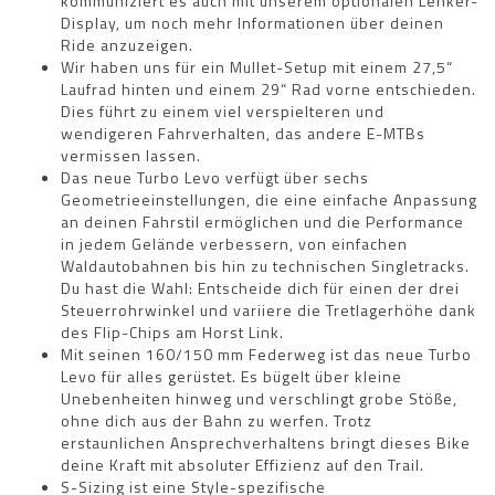
kommuniziert es auch mit unserem optionalen Lenker-
Display, um noch mehr Informationen über deinen
Ride anzuzeigen.
Wir haben uns für ein Mullet-Setup mit einem 27,5“
Laufrad hinten und einem 29“ Rad vorne entschieden.
Dies führt zu einem viel verspielteren und
wendigeren Fahrverhalten, das andere E-MTBs
vermissen lassen.
Das neue Turbo Levo verfügt über sechs
Geometrieeinstellungen, die eine einfache Anpassung
an deinen Fahrstil ermöglichen und die Performance
in jedem Gelände verbessern, von einfachen
Waldautobahnen bis hin zu technischen Singletracks.
Du hast die Wahl: Entscheide dich für einen der drei
Steuerrohrwinkel und variiere die Tretlagerhöhe dank
des Flip-Chips am Horst Link.
Mit seinen 160/150 mm Federweg ist das neue Turbo
Levo für alles gerüstet. Es bügelt über kleine
Unebenheiten hinweg und verschlingt grobe Stöße,
ohne dich aus der Bahn zu werfen. Trotz
erstaunlichen Ansprechverhaltens bringt dieses Bike
deine Kraft mit absoluter Effizienz auf den Trail.
S-Sizing ist eine Style-spezifische