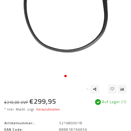
€299,95
Auf Lager (1)
€310,00 UVP
* Inkl. MwSt. zzgl.
Versandkosten
Artikelnummer::
S216800018
EAN Code:
888818766956