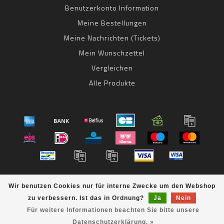
Benutzerkonto Information
Meine Bestellungen
Meine Nachrichten (Tickets)
Mein Wunschzettel
Vergleichen
Alle Produkte
© Copyright 2026 bestbike RADSPORT Andreas Kommer -
Wir benutzen Cookies nur für interne Zwecke um den Webshop
Powered by
Lightspeed
- Theme by
Dyvelopment
zu verbessern. Ist das in Ordnung?
Ja
Nein
bestbike
scores a
8
/
10
out of
klantbeoordelingen at
Für weitere Informationen beachten Sie bitte unsere
Datenschutzerklärung. »