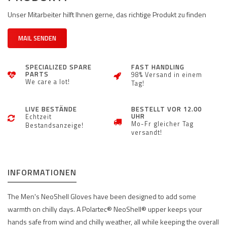
Unser Mitarbeiter hilft Ihnen gerne, das richtige Produkt zu finden
MAIL SENDEN
SPECIALIZED SPARE
FAST HANDLING
PARTS
98% Versand in einem
We care a lot!
Tag!
LIVE BESTÄNDE
BESTELLT VOR 12.00
UHR
Echtzeit
Mo-Fr gleicher Tag
Bestandsanzeige!
versandt!
INFORMATIONEN
The Men's NeoShell Gloves have been designed to add some
warmth on chilly days. A Polartec® NeoShell® upper keeps your
hands safe from wind and chilly weather, all while keeping the overall