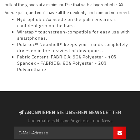
bulk of the gloves at a minimum. Pair that with a hydrophobic AX
Suede palm, and you’ll have all the dexterity and comfort you need.
Hydrophobic Ax Suede on the palm ensures a
confident grip on the bars.
Wiretap™ touchscreen-compatible for easy use with
smartphones.
Polartec® NeoShell® keeps your hands completely
dry even in the heaviest of downpours.
Fabric Content: FABRIC A: 90% Polyester - 10%
Spandex - FABRIC B: 80% Polyester - 20%
Polyurethane
ABONNIEREN SIE UNSEREN NEWSLETTER
Und erhalte exklusive Angeboten und News