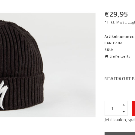
€29,95
* Inkl. MwSt. zzg
Artikelnummer:
EAN Code:
SKU:
Lieferzeit:
NEW ERA CUFF 
Jetzt kaufen, sp