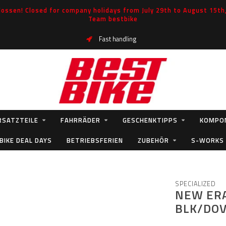
ossen! Closed for company holidays from July 29th to August 15th, 
Team bestbike
Fast handling
RSATZTEILE
FAHRRÄDER
GESCHENKTIPPS
KOMPO
BIKE DEAL DAYS
BETRIEBSFERIEN
ZUBEHÖR
S-WORKS
SPECIALIZED
NEW ERA
BLK/DO