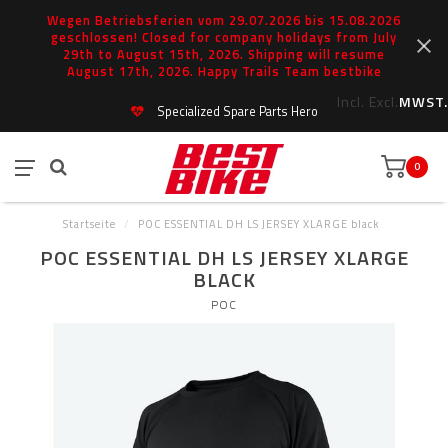
Wegen Betriebsferien vom 29.07.2026 bis 15.08.2026
geschlossen! Closed for company holidays from July
29th to August 15th, 2026. Shipping will resume
August 17th, 2026. Happy Trails Team bestbike
Incl.
Excl.
MWST.
Specialized Spare Parts Hero
0
Startseite
/
POC ESSENTIAL DH LS JERSEY XLARGE black
POC ESSENTIAL DH LS JERSEY XLARGE
BLACK
POC