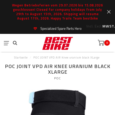
Wegen Betriebsferien vom 29.07.2026 bis 15.08.2026
geschlossen! Closed for company holidays from July
29th to August 15th, 2026. Shipping will resume
August 17th, 2026. Happy Trails Team bestbike
Incl.
Excl.
MWST.
Specialized Spare Parts Hero
0
Startseite
/
POC JOINT VPD AIR Knee uranium black XLarge
POC JOINT VPD AIR KNEE URANIUM BLACK
XLARGE
POC