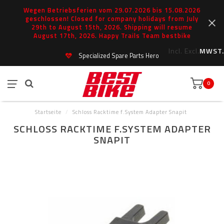
Wegen Betriebsferien vom 29.07.2026 bis 15.08.2026
geschlossen! Closed for company holidays from July
29th to August 15th, 2026. Shipping will resume
August 17th, 2026. Happy Trails Team bestbike
Incl.
Excl.
MWST.
Specialized Spare Parts Hero
0
Startseite
/
Schloss Racktime f.System Adapter Snapit
SCHLOSS RACKTIME F.SYSTEM ADAPTER
SNAPIT