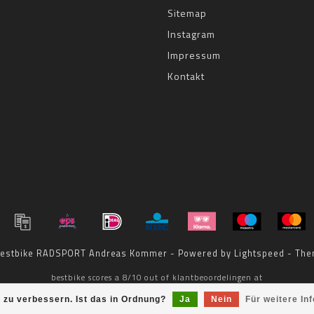
Sitemap
Instagram
Impressum
Kontakt
 bestbike RADSPORT Andreas Kommer - Powered by
Lightspeed
- The
bestbike
scores a
8
/
10
out of
klantbeoordelingen at
 zu verbessern. Ist das in Ordnung?
Ja
Nein
Für weitere In