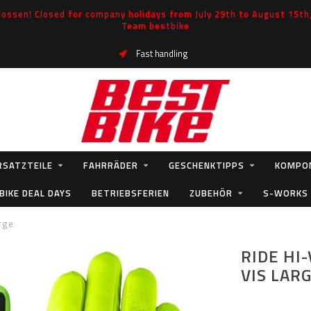
ossen! Closed for company holidays from July 29th to August 15th, 
Team bestbike
Fast handling
RSATZTEILE
FAHRRÄDER
GESCHENKTIPPS
KOMPO
BIKE DEAL DAYS
BETRIEBSFERIEN
ZUBEHÖR
S-WORKS
rge
RIDE HI
VIS LAR