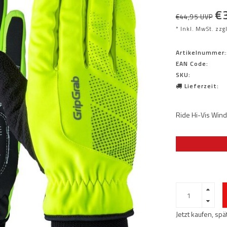
€
€44,95 UVP
* Inkl. MwSt. zzg
Artikelnummer:
EAN Code:
SKU:
Lieferzeit:
Ride Hi-Vis Wind
Jetzt kaufen, sp