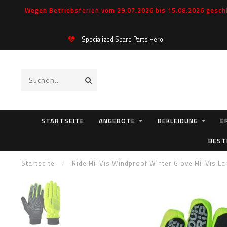
Wegen Betriebsferien vom 29.07.2026 bis 15.08.2026 geschl
Specialized Spare Parts Hero
STARTSEITE
ANGEBOTE
BEKLEIDUNG
E
BEST
Startseite
/
Ride Hi-Vis Windproof Winter Glove Hi-Vis La