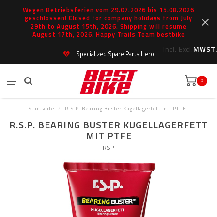
Wegen Betriebsferien vom 29.07.2026 bis 15.08.2026
geschlossen! Closed for company holidays from July
29th to August 15th, 2026. Shipping will resume
August 17th, 2026. Happy Trails Team bestbike
Incl.
Excl.
MWST.
Specialized Spare Parts Hero
0
Startseite
/
R.S.P. Bearing Buster Kugellagerfett mit PTFE
R.S.P. BEARING BUSTER KUGELLAGERFETT
MIT PTFE
RSP