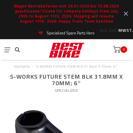
Wegen Betriebsferien vom 29.07.2026 bis 15.08.2026
geschlossen! Closed for company holidays from July
29th to August 15th, 2026. Shipping will resume
August 17th, 2026. Happy Trails Team bestbike
Incl.
Excl.
MWST.
Specialized Spare Parts Hero
0
Startseite
/
S-WORKS FUTURE STEM BLK 31.8mm X 70mm; 6°
S-WORKS FUTURE STEM BLK 31.8MM X
70MM; 6°
SPECIALIZED