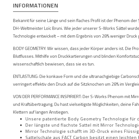
INFORMATIONEN
Bekannt für seine Länge und sein flaches Profil ist der Phenom de
DH-Weltmeister Loïc Bruni. Wie jeder unserer S-Works Sättel wur
Technologie entwickelt – mit dem Ergebnis von 28% weniger Druck g
BODY GEOMETRY: Wir wissen, dass jeder Körper anders ist. Die Pr
Blutflusses. Mithilfe von Druckkartierungen und blinden Komforts
wissenschaftlich bewiesen, dass sie es tun.
ENTLASTUNG: Die konkave Form und die ultranachgiebige Carbonschal
verringert effektiv den Druck auf die Sitzknochen um 28% im Vergl
VON DER PERFORMANCE INSPIRIERT: Der S-Works Phenom mit Mirror is
und Kraftübertragung. Du hast vielseitigste Möglichkeiten, deine Fa
Klettern auf langen Anstiegen.
Unsere patentierte Body Geometry Technologie für d
Der längste und flachste Sattel mit Mirror Technolog
Mirror Technologie schafft im 3D-Druck eines Flüss
Sattelschale aus FACT Carbon besitzt einen leichten F