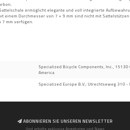
arbon.
attelschale ermöglicht elegante und voll integrierte Aufbewahr
mit einem Durchmesser von 7 × 9 mm sind nicht mit Sattelstütze
n 7 mm verfügen.
Specialized Bicycle Components, Inc., 15130 C
America
Specialized Europe B.V.; Utrechtseweg 310 -
ABONNIEREN SIE UNSEREN NEWSLETTER
Und erhalte exklusive Angeboten und News