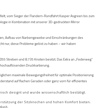
r Welt, vom Sieger der Flandern-Rundfahrt Kasper Asgreen bis zum
ogie in Kombination mit unserer 3D-gedruckten Mirror
nochen, Aufbau von Narbengewebe und Einschränkungen des
cht nur, diese Probleme gelöst zu haben – wir haben
.055 Streben und 8.735 Knoten besitzt. Das Extra an „Federweg“
rahochauflösenden Druckkartierung.
glichen maximale Bewegungsfreiheit für optimale Positionierung
widerstand auf flachen Geraden oder ganz vorn für effizientes
isch designt und wurde wissenschaftlich bestätigt.
erstützung der Sitzknochen und hohen Komfort bieten.
gkeit.