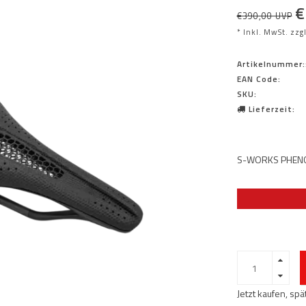
€
€390,00 UVP
* Inkl. MwSt. zzg
Artikelnummer:
EAN Code:
SKU:
Lieferzeit:
S-WORKS PHEN
Jetzt kaufen, sp