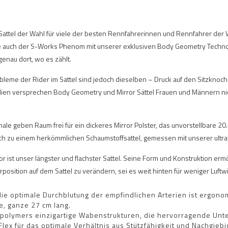
r Sattel der Wahl für viele der besten Rennfahrerinnen und Rennfahrer de
de auch der S-Works Phenom mit unserer exklusiven Body Geometry Technol
enau dort, wo es zählt.
obleme der Rider im Sattel sind jedoch dieselben – Druck auf den Sitzk
tudien versprechen Body Geometry und Mirror Sättel Frauen und Männern ni
e geben Raum frei für ein dickeres Mirror Polster, das unvorstellbare 20
eich zu einem herkömmlichen Schaumstoffsattel, gemessen mit unserer ult
t unser längster und flachster Sattel. Seine Form und Konstruktion ermö
hrposition auf dem Sattel zu verändern, sei es weit hinten für weniger Luft
ie optimale Durchblutung der empfindlichen Arterien ist ergonom
ie, ganze 27 cm lang.
igpolymers einzigartige Wabenstrukturen, die hervorragende Unt
lex für das optimale Verhältnis aus Stützfähigkeit und Nachgiebi