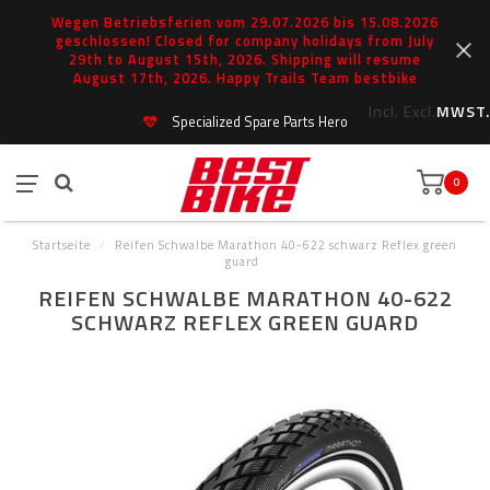
Wegen Betriebsferien vom 29.07.2026 bis 15.08.2026
geschlossen! Closed for company holidays from July
29th to August 15th, 2026. Shipping will resume
August 17th, 2026. Happy Trails Team bestbike
Incl.
Excl.
MWST.
Specialized Spare Parts Hero
0
Startseite
/
Reifen Schwalbe Marathon 40-622 schwarz Reflex green
guard
REIFEN SCHWALBE MARATHON 40-622
SCHWARZ REFLEX GREEN GUARD