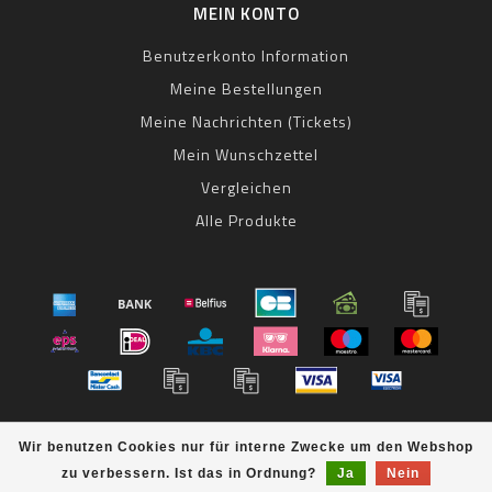
MEIN KONTO
Benutzerkonto Information
Meine Bestellungen
Meine Nachrichten (Tickets)
Mein Wunschzettel
Vergleichen
Alle Produkte
© Copyright 2026 bestbike RADSPORT Andreas Kommer -
Wir benutzen Cookies nur für interne Zwecke um den Webshop
Powered by
Lightspeed
- Theme by
Dyvelopment
zu verbessern. Ist das in Ordnung?
Ja
Nein
bestbike
scores a
8
/
10
out of
klantbeoordelingen at