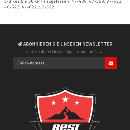
E-Bikes bis 50 km/h zugelassen: 47-406, 47-559, 37-622,
40-622, 47-622, 50-622
ABONNIEREN SIE UNSEREN NEWSLETTER
Und erhalte exklusive Angeboten und News