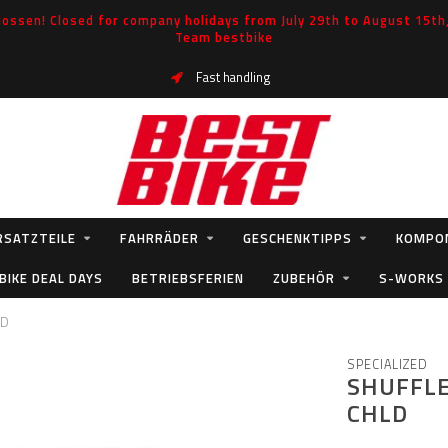
ossen! Closed for company holidays from July 29th to August 15th, 
Team bestbike
Fast handling
RSATZTEILE
FAHRRÄDER
GESCHENKTIPPS
KOMPO
BIKE DEAL DAYS
BETRIEBSFERIEN
ZUBEHÖR
S-WORKS
LD
SPECIALIZED
SHUFFLE
CHLD