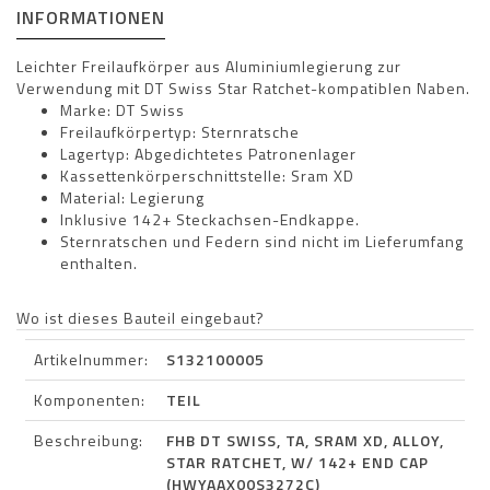
INFORMATIONEN
Leichter Freilaufkörper aus Aluminiumlegierung zur
Verwendung mit DT Swiss Star Ratchet-kompatiblen Naben.
Marke: DT Swiss
Freilaufkörpertyp: Sternratsche
Lagertyp: Abgedichtetes Patronenlager
Kassettenkörperschnittstelle: Sram XD
Material: Legierung
Inklusive 142+ Steckachsen-Endkappe.
Sternratschen und Federn sind nicht im Lieferumfang
enthalten.
Wo ist dieses Bauteil eingebaut?
Artikelnummer:
S132100005
Komponenten:
TEIL
Beschreibung:
FHB DT SWISS, TA, SRAM XD, ALLOY,
STAR RATCHET, W/ 142+ END CAP
(HWYAAX00S3272C)