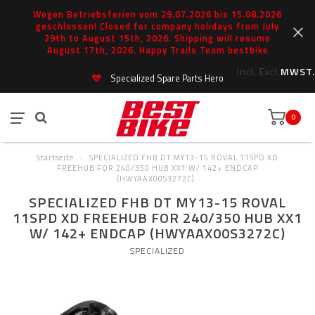
Wegen Betriebsferien vom 29.07.2026 bis 15.08.2026
geschlossen! Closed for company holidays from July
29th to August 15th, 2026. Shipping will resume
August 17th, 2026. Happy Trails Team bestbike
Incl.
Excl.
MWST.
Specialized Spare Parts Hero
0
Startseite
/
SPECIALIZED FHB DT MY13-15 ROVAL 11SPD XD
FREEHUB FOR 240/350 HUB XX1 W/ 142+ ENDCAP
(HWYAAX00S3272C)
SPECIALIZED FHB DT MY13-15 ROVAL
11SPD XD FREEHUB FOR 240/350 HUB XX1
W/ 142+ ENDCAP (HWYAAX00S3272C)
SPECIALIZED