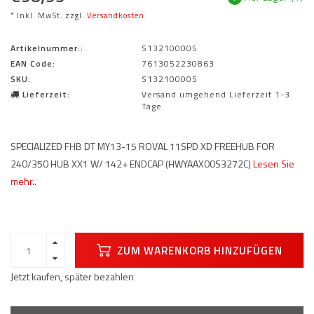
* Inkl. MwSt. zzgl.
Versandkosten
Artikelnummer::
S132100005
EAN Code:
7613052230863
SKU:
S132100005
Lieferzeit:
Versand umgehend Lieferzeit 1-3
Tage
SPECIALIZED FHB DT MY13-15 ROVAL 11SPD XD FREEHUB FOR
240/350 HUB XX1 W/ 142+ ENDCAP (HWYAAX00S3272C)
Lesen Sie
mehr..
ZUM WARENKORB HINZUFÜGEN
Jetzt kaufen, später bezahlen