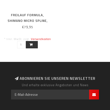
FREILAUF FORMULA,
SHIMANO MICRO SPLINE,
STEEL, 3-PAWL, W/
€79,95
THREADED DS END CAP
* Inkl. MwSt. zzgl.
Versandkosten
ABONNIEREN SIE UNSEREN NEWSLETTER
Und erhalte exklusive Angeboten und News