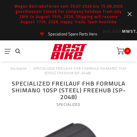
Wegen Betriebsferien vom 29.07.2026 bis 15.08.2026
geschlossen! Closed for company holidays from July
29th to August 15th, 2026. Shipping will resume
August 17th, 2026. Happy Trails Team bestbike
Incl.
Excl.
MWST.
Specialized Spare Parts Hero
0
Startseite
/
SPECIALIZED FREILAUF FHB FORMULA SHIMANO 10SP
(STEEL) FREEHUB (SP-2048)
SPECIALIZED FREILAUF FHB FORMULA
SHIMANO 10SP (STEEL) FREEHUB (SP-
2048)
SPECIALIZED