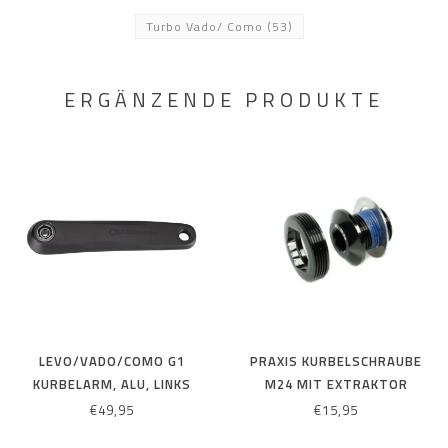
Turbo Vado/ Como
(53)
ERGÄNZENDE PRODUKTE
LEVO/VADO/COMO G1
PRAXIS KURBELSCHRAUBE
KURBELARM, ALU, LINKS
M24 MIT EXTRAKTOR
170MM, MIT
SCHWARZ
€49,95
€15,95
KURBELSCHRAUBE