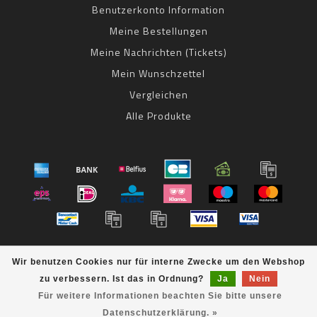
Benutzerkonto Information
Meine Bestellungen
Meine Nachrichten (Tickets)
Mein Wunschzettel
Vergleichen
Alle Produkte
© Copyright 2026 bestbike RADSPORT Andreas Kommer -
Wir benutzen Cookies nur für interne Zwecke um den Webshop
Powered by
Lightspeed
- Theme by
Dyvelopment
zu verbessern. Ist das in Ordnung?
Ja
Nein
bestbike
scores a
8
/
10
out of
klantbeoordelingen at
Für weitere Informationen beachten Sie bitte unsere
Datenschutzerklärung. »